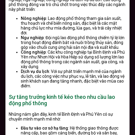
phổ thông đóng vai trò chủ chốt trong việc thúc đẩy các ngành
này phát triển:
Nông nghiệp
: Lao động phổ thông tham gia sản xuất,
thu hoạch và chế biến nông sản, đặc biệt là các mặt
hàng chủ lực như mía đường, lúa gạo, và trái cây nhiệt
đới.
Ngư nghiệp
: Đội ngũ lao động phổ thông chiếm tỷ lệ lớn
trong hoạt động đánh bắt và nuôi trồng thủy sản, đóng
góp vào chuỗi cung ứng hải sản nội địa và xuất khẩu.
Công nghiệp
: Các khu công nghiệp tại Bình Định và Phú
Yên như Nhơn Hội và Hòa Hiệp sử dụng số lượng lớn lao
động phổ thông trong các ngành sản xuất, gia công, và
xây dựng.
Dịch vụ du lịch
: Với sự phát triển mạnh mẽ của ngành
du lịch, các công việc như phục vụ, lễ tân, và lao động vệ
sinh khách sạn đang tăng nhanh, đặc biệt vào mùa cao
điểm.
Sự tăng trưởng kinh tế kéo theo nhu cầu lao
động phổ thông
Những năm gần đây, kinh tế Bình Định và Phú Yên có sự
chuyển mình mạnh mẽ nhờ:
Đầu tư vào cơ sở hạ tầng
: Hệ thống giao thông được
nâng cấp, bao gồm cảng biển, đường bộ và sân bay,