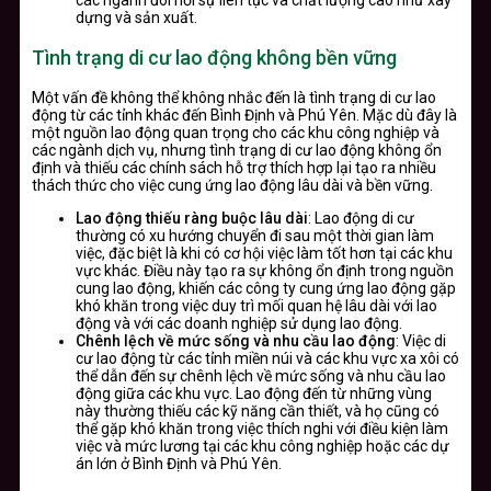
dựng và sản xuất.
Tình trạng di cư lao động không bền vững
Một vấn đề không thể không nhắc đến là tình trạng di cư lao
động từ các tỉnh khác đến Bình Định và Phú Yên. Mặc dù đây là
một nguồn lao động quan trọng cho các khu công nghiệp và
các ngành dịch vụ, nhưng tình trạng di cư lao động không ổn
định và thiếu các chính sách hỗ trợ thích hợp lại tạo ra nhiều
thách thức cho việc cung ứng lao động lâu dài và bền vững.
Lao động thiếu ràng buộc lâu dài
: Lao động di cư
thường có xu hướng chuyển đi sau một thời gian làm
việc, đặc biệt là khi có cơ hội việc làm tốt hơn tại các khu
vực khác. Điều này tạo ra sự không ổn định trong nguồn
cung lao động, khiến các công ty cung ứng lao động gặp
khó khăn trong việc duy trì mối quan hệ lâu dài với lao
động và với các doanh nghiệp sử dụng lao động.
Chênh lệch về mức sống và nhu cầu lao động
: Việc di
cư lao động từ các tỉnh miền núi và các khu vực xa xôi có
thể dẫn đến sự chênh lệch về mức sống và nhu cầu lao
động giữa các khu vực. Lao động đến từ những vùng
này thường thiếu các kỹ năng cần thiết, và họ cũng có
thể gặp khó khăn trong việc thích nghi với điều kiện làm
việc và mức lương tại các khu công nghiệp hoặc các dự
án lớn ở Bình Định và Phú Yên.