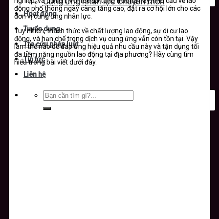
nghiệp, và du lịch. Với tốc độ tăng trưởng này, nhu cầu về lao
Cung ứng nhân lực chuyên môn
động phổ thông ngày càng tăng cao, đặt ra cơ hội lớn cho các
Hoạt động
đơn vị cung ứng nhân lực.
Tuyển dụng
Tuy nhiên, thách thức về chất lượng lao động, sự di cư lao
động, và hạn chế trong dịch vụ cung ứng vẫn còn tồn tại. Vậy
Tra cứu pháp luật
làm thế nào để đáp ứng hiệu quả nhu cầu này và tận dụng tối
đa tiềm năng nguồn lao động tại địa phương? Hãy cùng tìm
Tin tức
hiểu trong bài viết dưới đây.
Liên hệ