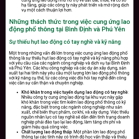
cung ứng lao động như hỗ trợ về đất đai, thuế, và cơ sở
hạ tầng, giúp các công ty này phát triển và mở rộng dịch
vụ một cách thuận lợi hơn.
Những thách thức trong việc cung ứng lao
động phổ thông tại Bình Định và Phú Yên
Sự thiếu hụt lao động có tay nghề và kỹ năng
Một trong những vấn đề lớn trong việc cung ứng lao động phổ
thông là sự thiếu hụt lao động có tay nghề và kỹ năng phù hợp
với yêu cầu của các ngành công nghiệp và dịch vụ tại Bình Định
và Phú Yên. Các khu công nghiệp và các dự án xây dựng, sản
xuất tại hai tỉnh này yêu cầu một lượng lớn lao động phổ thông
với kỹ năng cụ thể, từ các công việc đòi hỏi tay nghề đến công
việc cần sự cẩn thận và chuyên nghiệp.
Khó khăn trong việc tuyển dụng lao động có tay nghề
:
Nhiều công ty cung ứng lao động tại khu vực này gặp
khó khăn trong việc tìm kiếm lao động phổ thông có kỹ
năng, đặc biệt trong các ngành công nghiệp như sản
xuất, chế biến thực phẩm, cơ khí, và xây dựng. Việc thiếu
nguồn nhân lực có tay nghề sẽ dẫn đến tình trạng doanh
nghiệp phải đào tạo lại lao động, làm tăng chi phí và
giảm hiệu quả công việc.
Chất lượng lao động thấp
: Một phần lớn lao động phổ
thông tại các tỉnh này có trình độ học vấn thấp và thiếu