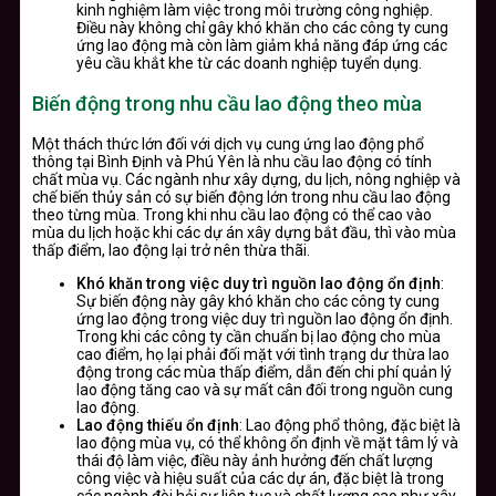
kinh nghiệm làm việc trong môi trường công nghiệp.
Điều này không chỉ gây khó khăn cho các công ty cung
ứng lao động mà còn làm giảm khả năng đáp ứng các
yêu cầu khắt khe từ các doanh nghiệp tuyển dụng.
Biến động trong nhu cầu lao động theo mùa
Một thách thức lớn đối với dịch vụ cung ứng lao động phổ
thông tại Bình Định và Phú Yên là nhu cầu lao động có tính
chất mùa vụ. Các ngành như xây dựng, du lịch, nông nghiệp và
chế biến thủy sản có sự biến động lớn trong nhu cầu lao động
theo từng mùa. Trong khi nhu cầu lao động có thể cao vào
mùa du lịch hoặc khi các dự án xây dựng bắt đầu, thì vào mùa
thấp điểm, lao động lại trở nên thừa thãi.
Khó khăn trong việc duy trì nguồn lao động ổn định
:
Sự biến động này gây khó khăn cho các công ty cung
ứng lao động trong việc duy trì nguồn lao động ổn định.
Trong khi các công ty cần chuẩn bị lao động cho mùa
cao điểm, họ lại phải đối mặt với tình trạng dư thừa lao
động trong các mùa thấp điểm, dẫn đến chi phí quản lý
lao động tăng cao và sự mất cân đối trong nguồn cung
lao động.
Lao động thiếu ổn định
: Lao động phổ thông, đặc biệt là
lao động mùa vụ, có thể không ổn định về mặt tâm lý và
thái độ làm việc, điều này ảnh hưởng đến chất lượng
công việc và hiệu suất của các dự án, đặc biệt là trong
các ngành đòi hỏi sự liên tục và chất lượng cao như xây