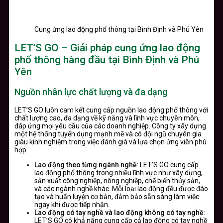
Cung ứng lao động phổ thông tại Bình Định và Phú Yên
LET’S GO – Giải pháp cung ứng lao động
phổ thông hàng đầu tại Bình Định và Phú
Yên
Nguồn nhân lực chất lượng và đa dạng
LET’S GO luôn cam kết cung cấp nguồn lao động phổ thông với
chất lượng cao, đa dạng về kỹ năng và lĩnh vực chuyên môn,
đáp ứng mọi yêu cầu của các doanh nghiệp. Công ty xây dựng
một hệ thống tuyển dụng mạnh mẽ và có đội ngũ chuyên gia
giàu kinh nghiệm trong việc đánh giá và lựa chọn ứng viên phù
hợp.
Lao động theo từng ngành nghề
: LET’S GO cung cấp
lao động phổ thông trong nhiều lĩnh vực như xây dựng,
sản xuất công nghiệp, nông nghiệp, chế biến thủy sản,
và các ngành nghề khác. Mỗi loại lao động đều được đào
tạo và huấn luyện cơ bản, đảm bảo sẵn sàng làm việc
ngay khi được tiếp nhận.
Lao động có tay nghề và lao động không có tay nghề
:
LET’S GO có khả năng cung cấp cả lao động có tay nghề