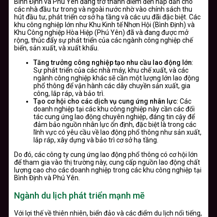
Bình Định và Phú Yên đang trở thành điểm đến hấp dẫn cho
các nhà đầu tư trong và ngoài nước nhờ vào chính sách thu
hút đầu tư, phát triển cơ sở hạ tầng và các ưu đãi đặc biệt. Các
khu công nghiệp lớn như Khu Kinh tế Nhơn Hội (Bình Định) và
Khu Công nghiệp Hòa Hiệp (Phú Yên) đã và đang được mở
rộng, thúc đẩy sự phát triển của các ngành công nghiệp chế
biến, sản xuất, và xuất khẩu.
Tăng trưởng công nghiệp tạo nhu cầu lao động lớn
:
Sự phát triển của các nhà máy, khu chế xuất, và các
ngành công nghiệp khác sẽ cần một lượng lớn lao động
phổ thông để vận hành các dây chuyền sản xuất, gia
công, lắp ráp, và bảo trì.
Tạo cơ hội cho các dịch vụ cung ứng nhân lực
: Các
doanh nghiệp tại các khu công nghiệp này cần các đối
tác cung ứng lao động chuyên nghiệp, đáng tin cậy để
đảm bảo nguồn nhân lực ổn định, đặc biệt là trong các
lĩnh vực có yêu cầu về lao động phổ thông như sản xuất,
lắp ráp, xây dựng và bảo trì cơ sở hạ tầng.
Do đó, các công ty cung ứng lao động phổ thông có cơ hội lớn
để tham gia vào thị trường này, cung cấp nguồn lao động chất
lượng cao cho các doanh nghiệp trong các khu công nghiệp tại
Bình Định và Phú Yên.
Ngành du lịch phát triển mạnh mẽ
Với lợi thế về thiên nhiên, biển đảo và các điểm du lịch nổi tiếng,