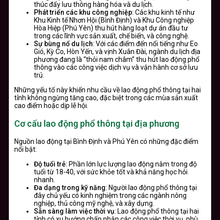
thúc đẩy lưu thông hàng hóa và du lịch.
Phát triển các khu công nghiệp
: Các khu kinh tế như
Khu Kinh tế Nhơn Hội (Bình Định) và Khu Công nghiệp
Hòa Hiệp (Phú Yên) thu hút hàng loạt dự án đầu tư
trong các lĩnh vực sản xuất, chế biến, và công nghệ.
Sự bùng nổ du lịch
: Với các điểm đến nổi tiếng như Eo
Gió, Kỳ Co, Hòn Yến, và vịnh Xuân Đài, ngành du lịch địa
phương đang là “thỏi nam châm” thu hút lao động phổ
thông vào các công việc dịch vụ và vận hành cơ sở lưu
trú.
Những yếu tố này khiến nhu cầu về lao động phổ thông tại hai
tỉnh không ngừng tăng cao, đặc biệt trong các mùa sản xuất
cao điểm hoặc dịp lễ hội.
Cơ cấu lao động phổ thông tại địa phương
Nguồn lao động tại Bình Định và Phú Yên có những đặc điểm
nổi bật:
Độ tuổi trẻ
: Phần lớn lực lượng lao động nằm trong độ
tuổi từ 18-40, với sức khỏe tốt và khả năng học hỏi
nhanh.
Đa dạng trong kỹ năng
: Người lao động phổ thông tại
đây chủ yếu có kinh nghiệm trong các ngành nông
nghiệp, thủ công mỹ nghệ, và xây dựng.
Sẵn sàng làm việc thời vụ
: Lao động phổ thông tại hai
tỉnh có xu hướng chấp nhận các công việc thời vụ, phù