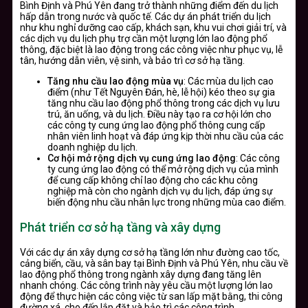
Bình Định và Phú Yên đang trở thành những điểm đến du lịch
hấp dẫn trong nước và quốc tế. Các dự án phát triển du lịch
như khu nghỉ dưỡng cao cấp, khách sạn, khu vui chơi giải trí, và
các dịch vụ du lịch phụ trợ cần một lượng lớn lao động phổ
thông, đặc biệt là lao động trong các công việc như phục vụ, lễ
tân, hướng dẫn viên, vệ sinh, và bảo trì cơ sở hạ tầng.
Tăng nhu cầu lao động mùa vụ
: Các mùa du lịch cao
điểm (như Tết Nguyên Đán, hè, lễ hội) kéo theo sự gia
tăng nhu cầu lao động phổ thông trong các dịch vụ lưu
trú, ăn uống, và du lịch. Điều này tạo ra cơ hội lớn cho
các công ty cung ứng lao động phổ thông cung cấp
nhân viên linh hoạt và đáp ứng kịp thời nhu cầu của các
doanh nghiệp du lịch.
Cơ hội mở rộng dịch vụ cung ứng lao động
: Các công
ty cung ứng lao động có thể mở rộng dịch vụ của mình
để cung cấp không chỉ lao động cho các khu công
nghiệp mà còn cho ngành dịch vụ du lịch, đáp ứng sự
biến động nhu cầu nhân lực trong những mùa cao điểm.
Phát triển cơ sở hạ tầng và xây dựng
Với các dự án xây dựng cơ sở hạ tầng lớn như đường cao tốc,
cảng biển, cầu, và sân bay tại Bình Định và Phú Yên, nhu cầu về
lao động phổ thông trong ngành xây dựng đang tăng lên
nhanh chóng. Các công trình này yêu cầu một lượng lớn lao
động để thực hiện các công việc từ san lấp mặt bằng, thi công
đường xá, cho đến lắp đặt và bảo trì các công trình.