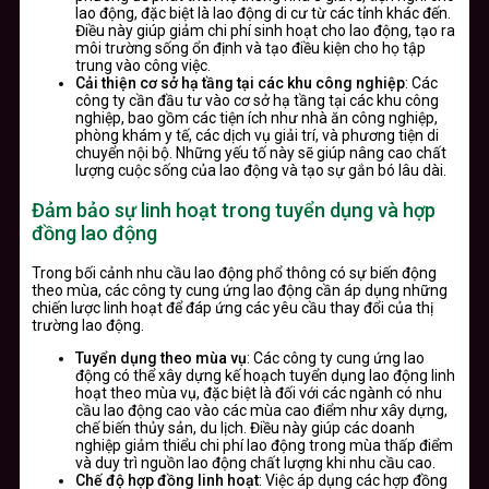
lao động, đặc biệt là lao động di cư từ các tỉnh khác đến.
Điều này giúp giảm chi phí sinh hoạt cho lao động, tạo ra
môi trường sống ổn định và tạo điều kiện cho họ tập
trung vào công việc.
Cải thiện cơ sở hạ tầng tại các khu công nghiệp
: Các
công ty cần đầu tư vào cơ sở hạ tầng tại các khu công
nghiệp, bao gồm các tiện ích như nhà ăn công nghiệp,
phòng khám y tế, các dịch vụ giải trí, và phương tiện di
chuyển nội bộ. Những yếu tố này sẽ giúp nâng cao chất
lượng cuộc sống của lao động và tạo sự gắn bó lâu dài.
Đảm bảo sự linh hoạt trong tuyển dụng và hợp
đồng lao động
Trong bối cảnh nhu cầu lao động phổ thông có sự biến động
theo mùa, các công ty cung ứng lao động cần áp dụng những
chiến lược linh hoạt để đáp ứng các yêu cầu thay đổi của thị
trường lao động.
Tuyển dụng theo mùa vụ
: Các công ty cung ứng lao
động có thể xây dựng kế hoạch tuyển dụng lao động linh
hoạt theo mùa vụ, đặc biệt là đối với các ngành có nhu
cầu lao động cao vào các mùa cao điểm như xây dựng,
chế biến thủy sản, du lịch. Điều này giúp các doanh
nghiệp giảm thiểu chi phí lao động trong mùa thấp điểm
và duy trì nguồn lao động chất lượng khi nhu cầu cao.
Chế độ hợp đồng linh hoạt
: Việc áp dụng các hợp đồng