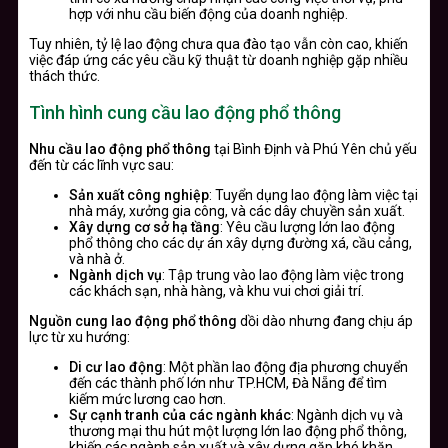
hợp với nhu cầu biến động của doanh nghiệp.
Tuy nhiên, tỷ lệ lao động chưa qua đào tạo vẫn còn cao, khiến
việc đáp ứng các yêu cầu kỹ thuật từ doanh nghiệp gặp nhiều
thách thức.
Tình hình cung cầu lao động phổ thông
Nhu cầu lao động phổ thông
tại Bình Định và Phú Yên chủ yếu
đến từ các lĩnh vực sau:
Sản xuất công nghiệp
: Tuyển dụng lao động làm việc tại
nhà máy, xưởng gia công, và các dây chuyền sản xuất.
Xây dựng cơ sở hạ tầng
: Yêu cầu lượng lớn lao động
phổ thông cho các dự án xây dựng đường xá, cầu cảng,
và nhà ở.
Ngành dịch vụ
: Tập trung vào lao động làm việc trong
các khách sạn, nhà hàng, và khu vui chơi giải trí.
Nguồn cung lao động phổ thông
dồi dào nhưng đang chịu áp
lực từ xu hướng:
Di cư lao động
: Một phần lao động địa phương chuyển
đến các thành phố lớn như TP.HCM, Đà Nẵng để tìm
kiếm mức lương cao hơn.
Sự cạnh tranh của các ngành khác
: Ngành dịch vụ và
thương mại thu hút một lượng lớn lao động phổ thông,
khiến các ngành sản xuất và xây dựng gặp khó khăn