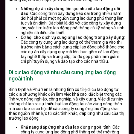
Những dự án xây dựng lớn tạo nhu cầu lao động dồi
dào
: Các công trình xây dựng kéo dài trong nhiều năm
đòi hỏi phải có một nguồn cung lao động phổ thông liên
tục và ổn định. Đặc biệt là đối với các công ty xây dựng
lớn, việc tìm kiếm lao động phổ thông có kỹ năng và kinh
nghiệm là điều cần thiết.
Cơ hội cho dịch vụ cung ứng lao động trong xây dựng
:
Các công ty cung ứng lao động có thể tham gia vào thị
trường này bằng cách cung cấp lao động phổ thông cho
các dự án xây dựng quy mô lớn, bao gồm cả lao động
tay nghề thấp và trung cấp, từ đó góp phần làm giảm
chi phí tuyển dụng và đào tạo cho các nhà thầu.
Di cư lao động và nhu cầu cung ứng lao động
ngoài tỉnh
Bình Định và Phú Yên là những tỉnh có tỉ lệ di cư lao động từ
các địa phương khác đến làm việc khá cao, đặc biệt trong các
lĩnh vực nông nghiệp, công nghiệp, và xây dựng. Việc di cư này
không chỉ tạo ra sự thiếu hụt lao động tại các vùng nông thôn
mà còn tạo ra cơ hội để các công ty cung ứng lao động khai
thác nguồn nhân lực từ các tỉnh khác, đáp ứng nhu cầu của thị
trường lao động.
Khả năng đáp ứng nhu cầu lao động ngoài tỉnh
: Các
công ty cung ứng lao động phổ thông có thể mở rộng