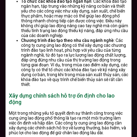
Tổ chức các khóa đào tạo ngắn hạn
: Các khóa đào tạo
ngắn hạn, tập trung vào những kỹ năng cơ bản và thiết
yếu cho các công việc như xây dựng, sản xuất, chế biến
thực phẩm, hoặc may mặc có thể giúp lao động phổ
thông nhanh chóng tiếp cận được công việc. Điều này
không chỉ giúp lao động nâng cao tay nghề mà còn giảm
thiểu tình trạng lao động thiếu kỹ năng, đáp ứng nhu cầu
của các doanh nghiệp.
Chương trình đào tạo theo nhu cầu ngành nghề
: Các
công ty cung ứng lao động có thể xây dựng các chương
trình đào tạo linh hoạt, phù hợp với yêu cầu của từng
ngành nghề, từ đó tạo ra lực lượng lao động chất lượng,
đáp ứng đúng nhu cầu của thị trường lao động trong
từng giai đoạn. Ví dụ, trong mùa cao điểm xây dựng, các
công ty có thể tổ chức các khóa đào tạo về kỹ năng xây
dựng cơ bản, trong khi trong mùa sản xuất thủy sản, các
khóa đào tạo về quy trình chế biến thủy sản sẽ rất cần
thiết.
Xây dựng chính sách hỗ trợ ổn định cho lao
động
Một trong những yếu tố quyết định sự thành công trong việc
cung ứng lao động phổ thông là tạo ra một môi trường làm
việc ổn định và hấp dẫn. Các công ty cung ứng lao động cần
xây dựng các chính sách hỗ trợ về lương thưởng, bảo hiểm, và
phúc lợi cho lao động để giữ chân lao động lâu dài.