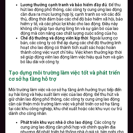
Lương thưởng cạnh tranh và bảo hiểm đầy đủ
: Để thu
hút lao động phổ thông, các công ty cung ứng lao động
cần đưa ra mức lương hợp lý, cạnh tranh so với các đối
thủ, đồng thời đảm bảo các chế độ bảo hiểm xã hội, bảo
hiểm y tế, và các phúc lợi khác cho lao động. Điều này
không chỉ giúp tạo dựng lòng tin và sự gắn bó của lao
động mà còn nâng cao chất lượng cuộc sống của họ.
Chế độ thưởng và động viên kịp thời
: Ngoài lương cơ
bản, các công ty có thể áp dụng các chế độ thưởng linh
hoạt cho lao động có thành tích xuất sắc hoặc hoàn
thành công việc vượt chỉ tiêu. Việc khen thưởng kịp thời
sẽ giúp động viên lao động làm việc hiệu quả hơn và gắn
bó lâu dài với công ty.
Tạo dựng môi trường làm việc tốt và phát triển
cơ sở hạ tầng hỗ trợ
Môi trường làm việc và cơ sở hạ tầng ảnh hưởng trực tiếp đến
sự hài lòng và hiệu suất làm việc của lao động. Để thu hút và
giữ chân lao động phổ thông, các công ty cung ứng lao động
cần cải thiện môi trường làm việc và phát triển cơ sở hạ tầng
tại các khu công nghiệp, khu chế xuất hoặc các khu vực cư trú
dành cho công nhân.
Phát triển khu vực nhà ở cho lao động
: Các công ty
cung ứng lao động cần phối hợp với chính quyền địa
phương để phát triển hệ thống nhà ở giá rẻ, tiện nghi cho