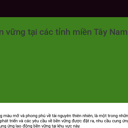
 vững tại các tỉnh miền Tây Nam
àu mỡ và phong phú về tài nguyên thiên nhiên, là một trong những 
g phát triển và các yêu cầu về bền vững được đặt ra, nhu cầu cung 
ung ứng lao động bền vững tại khu vực này.