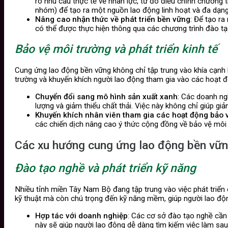
rõ nhu cầu thực tế về nhân lực, từ đó điều chỉnh chương
nhóm) để tạo ra một nguồn lao động linh hoạt và đa dạng
Nâng cao nhận thức về phát triển bền vững
: Để tạo ra
có thể được thực hiện thông qua các chương trình đào tạo
Bảo vệ môi trường và phát triển kinh tế
Cung ứng lao động bền vững không chỉ tập trung vào khía cạnh 
trường và khuyến khích người lao động tham gia vào các hoạt 
Chuyển đổi sang mô hình sản xuất xanh
: Các doanh ng
lượng và giảm thiểu chất thải. Việc này không chỉ giúp g
Khuyến khích nhân viên tham gia các hoạt động bảo 
các chiến dịch nâng cao ý thức cộng đồng về bảo vệ môi 
Các xu hướng cung ứng lao động bền vữ
Đào tạo nghề và phát triển kỹ năng
Nhiều tỉnh miền Tây Nam Bộ đang tập trung vào việc phát triển
kỹ thuật mà còn chú trọng đến kỹ năng mềm, giúp người lao động
Hợp tác với doanh nghiệp
: Các cơ sở đào tạo nghề cần
này sẽ giúp người lao động dễ dàng tìm kiếm việc làm sau