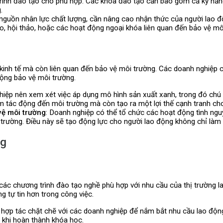
 trình đào tạo cho phù hợp. Các khóa đào tạo cần bao gồm cả kỹ nă
.
 nguồn nhân lực chất lượng, cần nâng cao nhận thức của người lao đ
, hội thảo, hoặc các hoạt động ngoại khóa liên quan đến bảo vệ môi 
kinh tế mà còn liên quan đến bảo vệ môi trường. Các doanh nghiệp 
động bảo vệ môi trường.
hiệp nên xem xét việc áp dụng mô hình sản xuất xanh, trong đó chú t
iảm tác động đến môi trường mà còn tạo ra một lợi thế cạnh tranh ch
vệ môi trường
: Doanh nghiệp có thể tổ chức các hoạt động tình ngu
trường. Điều này sẽ tạo động lực cho người lao động không chỉ làm
ng
 các chương trình đào tạo nghề phù hợp với nhu cầu của thị trường 
 tự tin hơn trong công việc.
 hợp tác chặt chẽ với các doanh nghiệp để nắm bắt nhu cầu lao động
 khi hoàn thành khóa học.