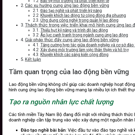
Bảo vệ môi trường và phát triển kinh tế
Các xu hướng cung ứng lao động bền vững
Đào tạo nghề và phát triển kỹ năng
Khuyến khích lao động từ cộng đồng địa phương
Ứng dụng công nghệ trong quản lý lao động
Thách thức trong việc triển khai mô hình cung ứng lao
Thiếu hụt kỹ năng và trình độ lao động
Áp lực cạnh tranh trong ngành cung ứng lao động
Giải pháp thúc đẩy cung ứng lao động bền vững
Tăng cường hợp tác giữa doanh nghiệp và cơ sở đào 
Xây dựng môi trường làm việc thân thiện và hỗ trợ
Khuyến khích các sáng kiến cộng đồng
Kết luận
Tầm quan trọng của lao động bền vững
Lao động bền vững không chỉ giúp các doanh nghiệp hoạt động h
hình cung ứng lao động bền vững mang lại nhiều lợi ích thiết thự
Tạo ra nguồn nhân lực chất lượng
Các tỉnh miền Tây Nam Bộ đang đối mặt với những thách thức l
doanh nghiệp cần tập trung vào việc xây dựng một nguồn nhân l
Đào tạo nghề bài bản
: Việc đầu tư vào đào tạo nghề và 