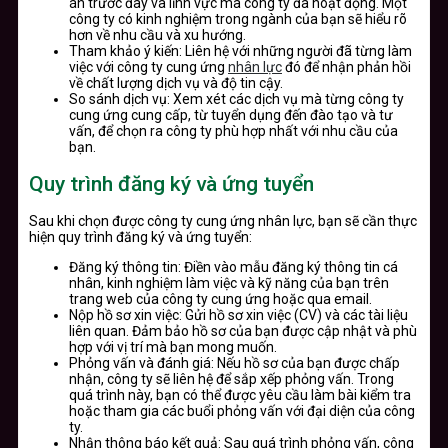
án trước đây và lĩnh vực mà công ty đã hoạt động. Một
công ty có kinh nghiệm trong ngành của bạn sẽ hiểu rõ
hơn về nhu cầu và xu hướng.
Tham khảo ý kiến: Liên hệ với những người đã từng làm
việc với công ty cung ứng
nhân lực
đó để nhận phản hồi
về chất lượng dịch vụ và độ tin cậy.
So sánh dịch vụ: Xem xét các dịch vụ mà từng công ty
cung ứng cung cấp, từ tuyển dụng đến đào tạo và tư
vấn, để chọn ra công ty phù hợp nhất với nhu cầu của
bạn.
Quy trình đăng ký và ứng tuyển
Sau khi chọn được công ty cung ứng nhân lực, bạn sẽ cần thực
hiện quy trình đăng ký và ứng tuyển:
Đăng ký thông tin: Điền vào mẫu đăng ký thông tin cá
nhân, kinh nghiệm làm việc và kỹ năng của bạn trên
trang web của công ty cung ứng hoặc qua email.
Nộp hồ sơ xin việc: Gửi hồ sơ xin việc (CV) và các tài liệu
liên quan. Đảm bảo hồ sơ của bạn được cập nhật và phù
hợp với vị trí mà bạn mong muốn.
Phỏng vấn và đánh giá: Nếu hồ sơ của bạn được chấp
nhận, công ty sẽ liên hệ để sắp xếp phỏng vấn. Trong
quá trình này, bạn có thể được yêu cầu làm bài kiểm tra
hoặc tham gia các buổi phỏng vấn với đại diện của công
ty.
Nhận thông báo kết quả: Sau quá trình phỏng vấn, công