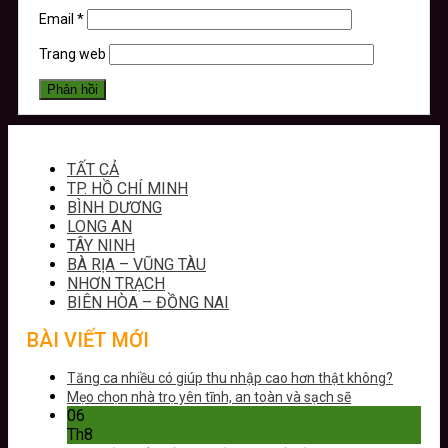
Email
*
Trang web
TẤT CẢ
TP. HỒ CHÍ MINH
BÌNH DƯƠNG
LONG AN
TÂY NINH
BÀ RỊA – VŨNG TÀU
NHƠN TRẠCH
BIÊN HÒA – ĐỒNG NAI
BÀI VIẾT MỚI
Tăng ca nhiều có giúp thu nhập cao hơn thật không?
Mẹo chọn nhà trọ yên tĩnh, an toàn và sạch sẽ
06
Th8