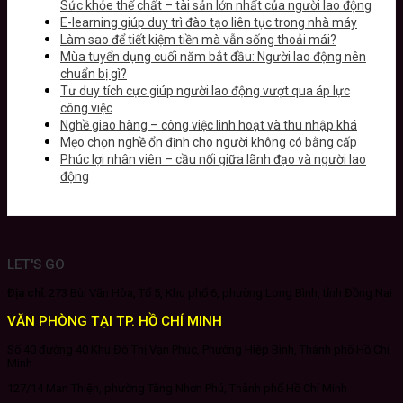
Sức khỏe thể chất – tài sản lớn nhất của người lao động
E-learning giúp duy trì đào tạo liên tục trong nhà máy
Làm sao để tiết kiệm tiền mà vẫn sống thoải mái?
Mùa tuyển dụng cuối năm bắt đầu: Người lao động nên
chuẩn bị gì?
Tư duy tích cực giúp người lao động vượt qua áp lực
công việc
Nghề giao hàng – công việc linh hoạt và thu nhập khá
Mẹo chọn nghề ổn định cho người không có bằng cấp
Phúc lợi nhân viên – cầu nối giữa lãnh đạo và người lao
động
LET'S GO
Địa chỉ:
273 Bùi Văn Hòa, Tổ 5, Khu phố 6, phường Long Bình, tỉnh Đồng Nai
VĂN PHÒNG TẠI TP. HỒ CHÍ MINH
Số 40 đường 40 Khu Đô Thị Vạn Phúc, Phường Hiệp Bình, Thành phố Hồ Chí
Minh
127/14 Man Thiện, phường Tăng Nhơn Phú, Thành phố Hồ Chí Minh