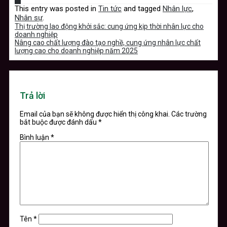
This entry was posted in
Tin tức
and tagged
Nhân lực
,
Nhân sự
.
Thị trường lao động khởi sắc: cung ứng kịp thời nhân lực cho
doanh nghiệp
Nâng cao chất lượng đào tạo nghề, cung ứng nhân lực chất
lượng cao cho doanh nghiệp năm 2025
Trả lời
Email của bạn sẽ không được hiển thị công khai.
Các trường
bắt buộc được đánh dấu
*
Bình luận
*
Tên
*