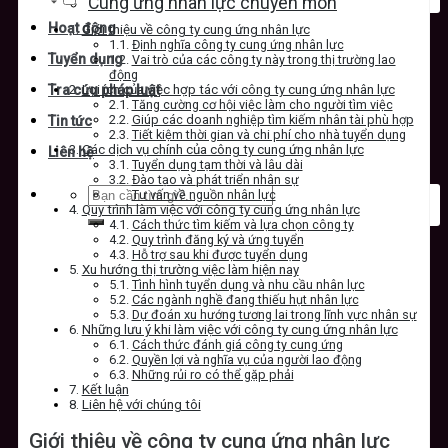
Cung ứng nhân lực chuyên môn
Hoạt động
Giới thiệu về công ty cung ứng nhân lực
Định nghĩa công ty cung ứng nhân lực
Tuyển dụng
Vai trò của các công ty này trong thị trường lao
động
Lợi ích của việc hợp tác với công ty cung ứng nhân lực
Tra cứu pháp luật
Tăng cường cơ hội việc làm cho người tìm việc
Giúp các doanh nghiệp tìm kiếm nhân tài phù hợp
Tin tức
Tiết kiệm thời gian và chi phí cho nhà tuyển dụng
Các dịch vụ chính của công ty cung ứng nhân lực
Liên hệ
Tuyển dụng tạm thời và lâu dài
Đào tạo và phát triển nhân sự
Tư vấn về nguồn nhân lực
Quy trình làm việc với công ty cung ứng nhân lực
Cách thức tìm kiếm và lựa chọn công ty
Quy trình đăng ký và ứng tuyển
Hỗ trợ sau khi được tuyển dụng
Xu hướng thị trường việc làm hiện nay
Tình hình tuyển dụng và nhu cầu nhân lực
Các ngành nghề đang thiếu hụt nhân lực
Dự đoán xu hướng tương lai trong lĩnh vực nhân sự
Những lưu ý khi làm việc với công ty cung ứng nhân lực
Cách thức đánh giá công ty cung ứng
Quyền lợi và nghĩa vụ của người lao động
Những rủi ro có thể gặp phải
Kết luận
Liên hệ với chúng tôi
Giới thiệu về công ty cung ứng nhân lực