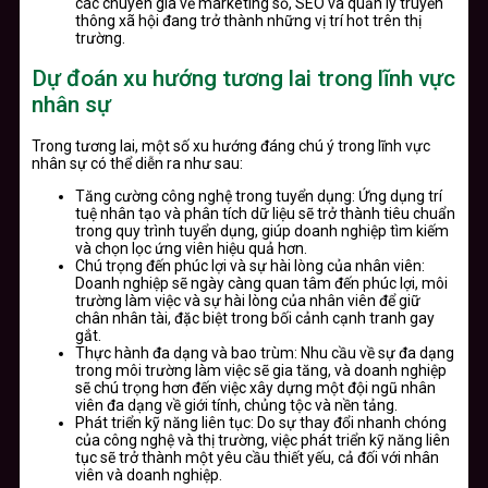
các chuyên gia về marketing số, SEO và quản lý truyền
thông xã hội đang trở thành những vị trí hot trên thị
trường.
Dự đoán xu hướng tương lai trong lĩnh vực
nhân sự
Trong tương lai, một số xu hướng đáng chú ý trong lĩnh vực
nhân sự có thể diễn ra như sau:
Tăng cường công nghệ trong tuyển dụng: Ứng dụng trí
tuệ nhân tạo và phân tích dữ liệu sẽ trở thành tiêu chuẩn
trong quy trình tuyển dụng, giúp doanh nghiệp tìm kiếm
và chọn lọc ứng viên hiệu quả hơn.
Chú trọng đến phúc lợi và sự hài lòng của nhân viên:
Doanh nghiệp sẽ ngày càng quan tâm đến phúc lợi, môi
trường làm việc và sự hài lòng của nhân viên để giữ
chân nhân tài, đặc biệt trong bối cảnh cạnh tranh gay
gắt.
Thực hành đa dạng và bao trùm: Nhu cầu về sự đa dạng
trong môi trường làm việc sẽ gia tăng, và doanh nghiệp
sẽ chú trọng hơn đến việc xây dựng một đội ngũ nhân
viên đa dạng về giới tính, chủng tộc và nền tảng.
Phát triển kỹ năng liên tục: Do sự thay đổi nhanh chóng
của công nghệ và thị trường, việc phát triển kỹ năng liên
tục sẽ trở thành một yêu cầu thiết yếu, cả đối với nhân
viên và doanh nghiệp.