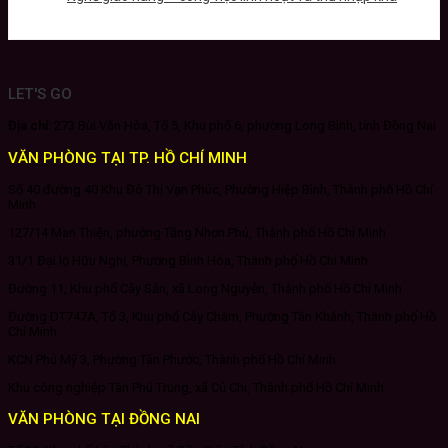
LET'S GO
Địa chỉ:
273 Bùi Văn Hòa, Tổ 5, Khu phố 6, phường Long Bình, tỉnh Đồng Nai
VĂN PHÒNG TẠI TP. HỒ CHÍ MINH
Số 40 đường 40 Khu Đô Thị Vạn Phúc, Phường Hiệp Bình, Thành phố Hồ Chí
Minh
127/14 Man Thiện, phường Tăng Nhơn Phú, Thành phố Hồ Chí Minh
31/1 Đại lộ Hữu Nghị, Phường Bình Hòa, Thành phố Hồ Chí Minh
Đường 11, Khu phố Cây Sắn, xã Long Nguyên, Thành phố Hồ Chí Minh
Đường DT747A, Tổ 3, Khu phố Cây Chàm, Phường Tân Khánh, Thành phố Hồ
Chí Minh
KCN Phú Mỹ 3, Phường Tân Phước, Thành phố Hồ Chí Minh
Khu công nghiệp Tân Phú Trung, xã Củ Chi, Thành phố Hồ Chí Minh
VĂN PHÒNG TẠI ĐỒNG NAI