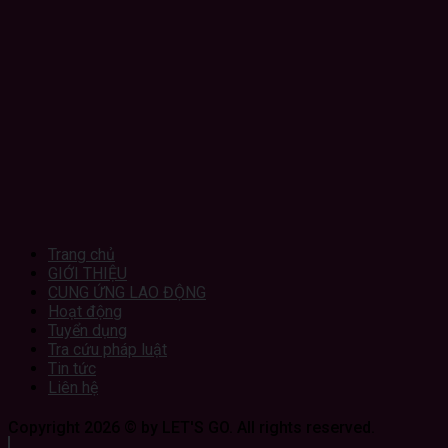
Trang chủ
GIỚI THIỆU
CUNG ỨNG LAO ĐỘNG
Hoạt động
Tuyển dụng
Tra cứu pháp luật
Tin tức
Liên hệ
Copyright 2026 © by LET'S GO. All rights reserved.