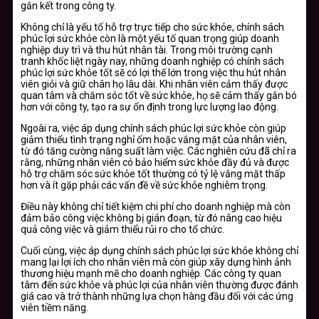
gắn kết trong công ty.
Không chỉ là yếu tố hỗ trợ trực tiếp cho sức khỏe, chính sách
phúc lợi sức khỏe còn là một yếu tố quan trọng giúp doanh
nghiệp duy trì và thu hút nhân tài. Trong môi trường cạnh
tranh khốc liệt ngày nay, những doanh nghiệp có chính sách
phúc lợi sức khỏe tốt sẽ có lợi thế lớn trong việc thu hút nhân
viên giỏi và giữ chân họ lâu dài. Khi nhân viên cảm thấy được
quan tâm và chăm sóc tốt về sức khỏe, họ sẽ cảm thấy gắn bó
hơn với công ty, tạo ra sự ổn định trong lực lượng lao động.
Ngoài ra, việc áp dụng chính sách phúc lợi sức khỏe còn giúp
giảm thiểu tình trạng nghỉ ốm hoặc vắng mặt của nhân viên,
từ đó tăng cường năng suất làm việc. Các nghiên cứu đã chỉ ra
rằng, những nhân viên có bảo hiểm sức khỏe đầy đủ và được
hỗ trợ chăm sóc sức khỏe tốt thường có tỷ lệ vắng mặt thấp
hơn và ít gặp phải các vấn đề về sức khỏe nghiêm trọng.
Điều này không chỉ tiết kiệm chi phí cho doanh nghiệp mà còn
đảm bảo công việc không bị gián đoạn, từ đó nâng cao hiệu
quả công việc và giảm thiểu rủi ro cho tổ chức.
Cuối cùng, việc áp dụng chính sách phúc lợi sức khỏe không chỉ
mang lại lợi ích cho nhân viên mà còn giúp xây dựng hình ảnh
thương hiệu mạnh mẽ cho doanh nghiệp. Các công ty quan
tâm đến sức khỏe và phúc lợi của nhân viên thường được đánh
giá cao và trở thành những lựa chọn hàng đầu đối với các ứng
viên tiềm năng.