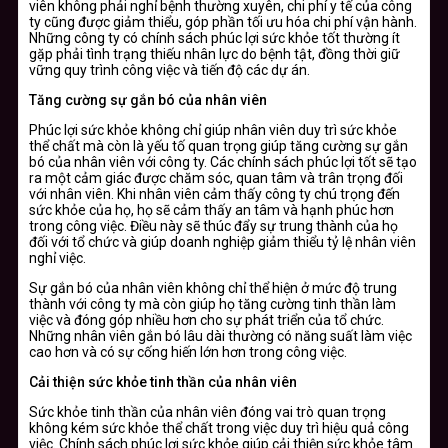
viên không phải nghỉ bệnh thường xuyên, chi phí y tế của công
ty cũng được giảm thiểu, góp phần tối ưu hóa chi phí vận hành.
Những công ty có chính sách phúc lợi sức khỏe tốt thường ít
gặp phải tình trạng thiếu nhân lực do bệnh tật, đồng thời giữ
vững quy trình công việc và tiến độ các dự án.
Tăng cường sự gắn bó của nhân viên
Phúc lợi sức khỏe không chỉ giúp nhân viên duy trì sức khỏe
thể chất mà còn là yếu tố quan trọng giúp tăng cường sự gắn
bó của nhân viên với công ty. Các chính sách phúc lợi tốt sẽ tạo
ra một cảm giác được chăm sóc, quan tâm và trân trọng đối
với nhân viên. Khi nhân viên cảm thấy công ty chú trọng đến
sức khỏe của họ, họ sẽ cảm thấy an tâm và hạnh phúc hơn
trong công việc. Điều này sẽ thúc đẩy sự trung thành của họ
đối với tổ chức và giúp doanh nghiệp giảm thiểu tỷ lệ nhân viên
nghỉ việc.
Sự gắn bó của nhân viên không chỉ thể hiện ở mức độ trung
thành với công ty mà còn giúp họ tăng cường tinh thần làm
việc và đóng góp nhiều hơn cho sự phát triển của tổ chức.
Những nhân viên gắn bó lâu dài thường có năng suất làm việc
cao hơn và có sự cống hiến lớn hơn trong công việc.
Cải thiện sức khỏe tinh thần của nhân viên
Sức khỏe tinh thần của nhân viên đóng vai trò quan trọng
không kém sức khỏe thể chất trong việc duy trì hiệu quả công
việc. Chính sách phúc lợi sức khỏe giúp cải thiện sức khỏe tâm