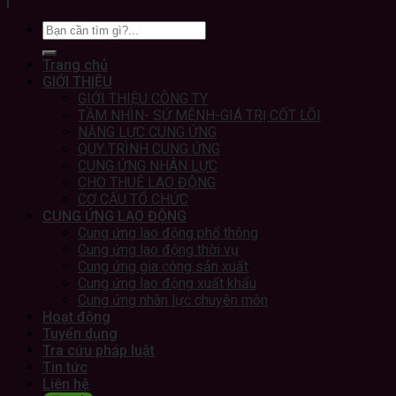
Trang chủ
GIỚI THIỆU
GIỚI THIỆU CÔNG TY
TẦM NHÌN- SỨ MỆNH-GIÁ TRỊ CỐT LÕI
NĂNG LỰC CUNG ỨNG
QUY TRÌNH CUNG ỨNG
CUNG ỨNG NHÂN LỰC
CHO THUÊ LAO ĐỘNG
CƠ CẤU TỔ CHỨC
CUNG ỨNG LAO ĐỘNG
Cung ứng lao động phổ thông
Cung ứng lao động thời vụ
Cung ứng gia công sản xuất
Cung ứng lao động xuất khẩu
Cung ứng nhân lực chuyên môn
Hoạt động
Tuyển dụng
Tra cứu pháp luật
Tin tức
Liên hệ