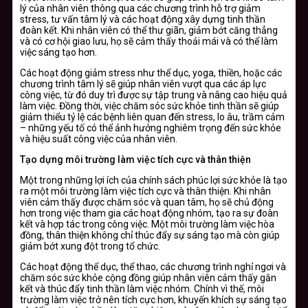
lý của nhân viên thông qua các chương trình hỗ trợ giảm
stress, tư vấn tâm lý và các hoạt động xây dựng tinh thần
đoàn kết. Khi nhân viên có thể thư giãn, giảm bớt căng thẳng
và có cơ hội giao lưu, họ sẽ cảm thấy thoải mái và có thể làm
việc sáng tạo hơn.
Các hoạt động giảm stress như thể dục, yoga, thiền, hoặc các
chương trình tâm lý sẽ giúp nhân viên vượt qua các áp lực
công việc, từ đó duy trì được sự tập trung và nâng cao hiệu quả
làm việc. Đồng thời, việc chăm sóc sức khỏe tinh thần sẽ giúp
giảm thiểu tỷ lệ các bệnh liên quan đến stress, lo âu, trầm cảm
– những yếu tố có thể ảnh hưởng nghiêm trọng đến sức khỏe
và hiệu suất công việc của nhân viên.
Tạo dựng môi trường làm việc tích cực và thân thiện
Một trong những lợi ích của chính sách phúc lợi sức khỏe là tạo
ra một môi trường làm việc tích cực và thân thiện. Khi nhân
viên cảm thấy được chăm sóc và quan tâm, họ sẽ chủ động
hơn trong việc tham gia các hoạt động nhóm, tạo ra sự đoàn
kết và hợp tác trong công việc. Một môi trường làm việc hòa
đồng, thân thiện không chỉ thúc đẩy sự sáng tạo mà còn giúp
giảm bớt xung đột trong tổ chức.
Các hoạt động thể dục, thể thao, các chương trình nghỉ ngơi và
chăm sóc sức khỏe cộng đồng giúp nhân viên cảm thấy gắn
kết và thúc đẩy tinh thần làm việc nhóm. Chính vì thế, môi
trường làm việc trở nên tích cực hơn, khuyến khích sự sáng tạo