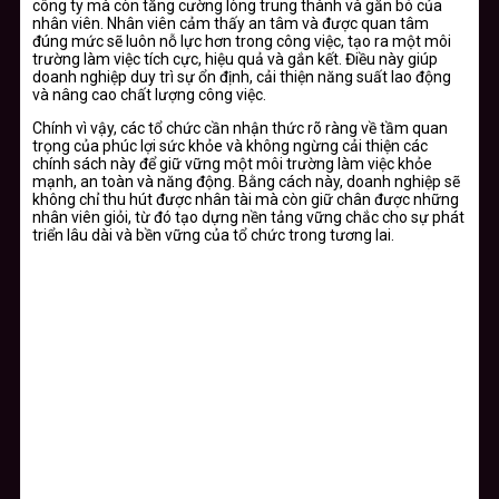
công ty mà còn tăng cường lòng trung thành và gắn bó của
nhân viên. Nhân viên cảm thấy an tâm và được quan tâm
đúng mức sẽ luôn nỗ lực hơn trong công việc, tạo ra một môi
trường làm việc tích cực, hiệu quả và gắn kết. Điều này giúp
doanh nghiệp duy trì sự ổn định, cải thiện năng suất lao động
và nâng cao chất lượng công việc.
Chính vì vậy, các tổ chức cần nhận thức rõ ràng về tầm quan
trọng của phúc lợi sức khỏe và không ngừng cải thiện các
chính sách này để giữ vững một môi trường làm việc khỏe
mạnh, an toàn và năng động. Bằng cách này, doanh nghiệp sẽ
không chỉ thu hút được nhân tài mà còn giữ chân được những
nhân viên giỏi, từ đó tạo dựng nền tảng vững chắc cho sự phát
triển lâu dài và bền vững của tổ chức trong tương lai.