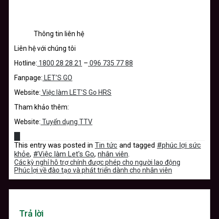
Thông tin liên hệ
Liên hệ với chúng tôi
Hotline:
1800 28 28 21
–
096 735 77 88
Fanpage:
LET’S GO
Website:
Việc làm LET’S Go HRS
Tham khảo thêm:
Website:
Tuyển dụng TTV
This entry was posted in
Tin tức
and tagged
#phúc lợi sức
khỏe
,
#Việc làm Let's Go
,
nhân viên
.
Các kỳ nghỉ hỗ trợ chính được phép cho người lao động
Phúc lợi về đào tạo và phát triển dành cho nhân viên
Trả lời