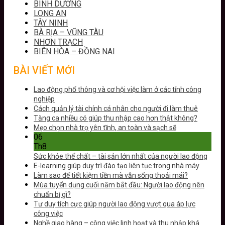
BÌNH DƯƠNG
LONG AN
TÂY NINH
BÀ RỊA – VŨNG TÀU
NHƠN TRẠCH
BIÊN HÒA – ĐỒNG NAI
BÀI VIẾT MỚI
Lao động phổ thông và cơ hội việc làm ở các tỉnh công
nghiệp
Cách quản lý tài chính cá nhân cho người đi làm thuê
Tăng ca nhiều có giúp thu nhập cao hơn thật không?
Mẹo chọn nhà trọ yên tĩnh, an toàn và sạch sẽ
06
Th8
Sức khỏe thể chất – tài sản lớn nhất của người lao động
E-learning giúp duy trì đào tạo liên tục trong nhà máy
Làm sao để tiết kiệm tiền mà vẫn sống thoải mái?
Mùa tuyển dụng cuối năm bắt đầu: Người lao động nên
chuẩn bị gì?
Tư duy tích cực giúp người lao động vượt qua áp lực
công việc
Nghề giao hàng – công việc linh hoạt và thu nhập khá