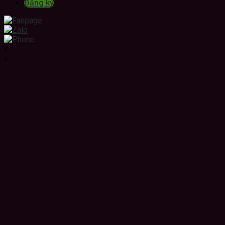
Đăng ký
x
x