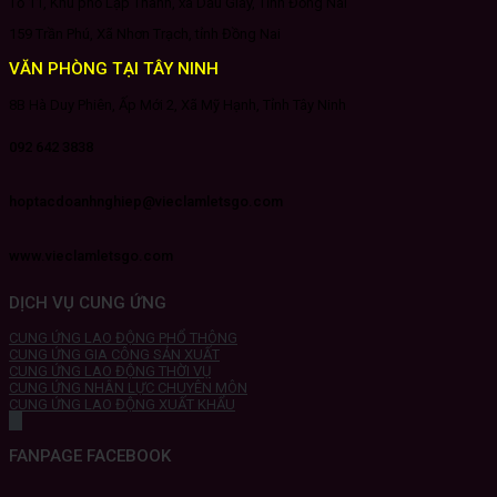
Tổ 11, Khu phố Lập Thành, xã Dầu Giây, Tỉnh Đồng Nai
159 Trần Phú, Xã Nhơn Trạch, tỉnh Đồng Nai
VĂN PHÒNG TẠI TÂY NINH
8B Hà Duy Phiên, Ấp Mới 2, Xã Mỹ Hạnh, Tỉnh Tây Ninh
092 642 3838
hoptacdoanhnghiep@vieclamletsgo.com
www.vieclamletsgo.com
DỊCH VỤ CUNG ỨNG
CUNG ỨNG LAO ĐỘNG PHỔ THÔNG
CUNG ỨNG GIA CÔNG SẢN XUẤT
CUNG ỨNG LAO ĐỘNG THỜI VỤ
CUNG ỨNG NHÂN LỰC CHUYÊN MÔN
CUNG ỨNG LAO ĐỘNG XUẤT KHẨU
FANPAGE FACEBOOK