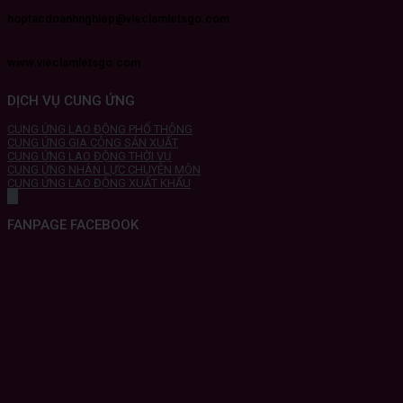
hoptacdoanhnghiep@vieclamletsgo.com
www.vieclamletsgo.com
DỊCH VỤ CUNG ỨNG
CUNG ỨNG LAO ĐỘNG PHỔ THÔNG
CUNG ỨNG GIA CÔNG SẢN XUẤT
CUNG ỨNG LAO ĐỘNG THỜI VỤ
CUNG ỨNG NHÂN LỰC CHUYÊN MÔN
CUNG ỨNG LAO ĐỘNG XUẤT KHẨU
FANPAGE FACEBOOK