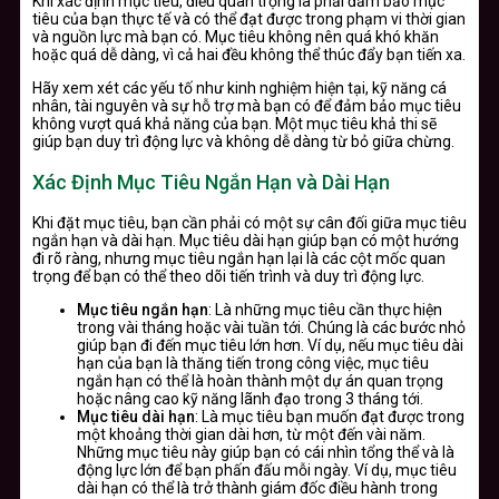
Khi xác định mục tiêu, điều quan trọng là phải đảm bảo mục
tiêu của bạn thực tế và có thể đạt được trong phạm vi thời gian
và nguồn lực mà bạn có. Mục tiêu không nên quá khó khăn
hoặc quá dễ dàng, vì cả hai đều không thể thúc đẩy bạn tiến xa.
Hãy xem xét các yếu tố như kinh nghiệm hiện tại, kỹ năng cá
nhân, tài nguyên và sự hỗ trợ mà bạn có để đảm bảo mục tiêu
không vượt quá khả năng của bạn. Một mục tiêu khả thi sẽ
giúp bạn duy trì động lực và không dễ dàng từ bỏ giữa chừng.
Xác Định Mục Tiêu Ngắn Hạn và Dài Hạn
Khi đặt mục tiêu, bạn cần phải có một sự cân đối giữa mục tiêu
ngắn hạn và dài hạn. Mục tiêu dài hạn giúp bạn có một hướng
đi rõ ràng, nhưng mục tiêu ngắn hạn lại là các cột mốc quan
trọng để bạn có thể theo dõi tiến trình và duy trì động lực.
Mục tiêu ngắn hạn
: Là những mục tiêu cần thực hiện
trong vài tháng hoặc vài tuần tới. Chúng là các bước nhỏ
giúp bạn đi đến mục tiêu lớn hơn. Ví dụ, nếu mục tiêu dài
hạn của bạn là thăng tiến trong công việc, mục tiêu
ngắn hạn có thể là hoàn thành một dự án quan trọng
hoặc nâng cao kỹ năng lãnh đạo trong 3 tháng tới.
Mục tiêu dài hạn
: Là mục tiêu bạn muốn đạt được trong
một khoảng thời gian dài hơn, từ một đến vài năm.
Những mục tiêu này giúp bạn có cái nhìn tổng thể và là
động lực lớn để bạn phấn đấu mỗi ngày. Ví dụ, mục tiêu
dài hạn có thể là trở thành giám đốc điều hành trong