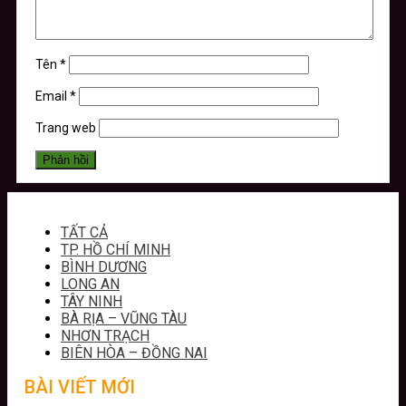
Tên
*
Email
*
Trang web
TẤT CẢ
TP. HỒ CHÍ MINH
BÌNH DƯƠNG
LONG AN
TÂY NINH
BÀ RỊA – VŨNG TÀU
NHƠN TRẠCH
BIÊN HÒA – ĐỒNG NAI
BÀI VIẾT MỚI