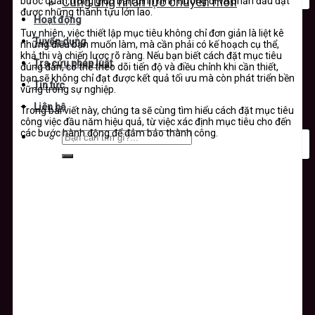
bước quan trọng giúp bạn định hình hướng đi và phấn đấu đạt
Cung ứng nhân lực chuyên môn
được những thành tựu lớn lao.
Hoạt động
Tuy nhiên, việc thiết lập mục tiêu không chỉ đơn giản là liệt kê
Tuyển dụng
những điều bạn muốn làm, mà cần phải có kế hoạch cụ thể,
khả thi và chiến lược rõ ràng. Nếu bạn biết cách đặt mục tiêu
Tra cứu pháp luật
đúng đắn, có thể theo dõi tiến độ và điều chỉnh khi cần thiết,
bạn sẽ không chỉ đạt được kết quả tối ưu mà còn phát triển bền
Tin tức
vững trong sự nghiệp.
Liên hệ
Trong bài viết này, chúng ta sẽ cùng tìm hiểu cách đặt mục tiêu
công việc đầu năm hiệu quả, từ việc xác định mục tiêu cho đến
các bước hành động để đảm bảo thành công.