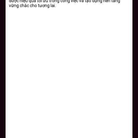
được hiệu quả tối ưu trong công việc và tạo dựng nền tảng
vững chắc cho tương lai.