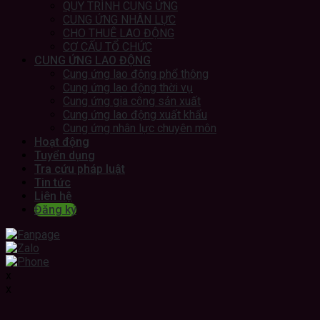
QUY TRÌNH CUNG ỨNG
CUNG ỨNG NHÂN LỰC
CHO THUÊ LAO ĐỘNG
CƠ CẤU TỔ CHỨC
CUNG ỨNG LAO ĐỘNG
Cung ứng lao động phổ thông
Cung ứng lao động thời vụ
Cung ứng gia công sản xuất
Cung ứng lao động xuất khẩu
Cung ứng nhân lực chuyên môn
Hoạt động
Tuyển dụng
Tra cứu pháp luật
Tin tức
Liên hệ
Đăng ký
x
x