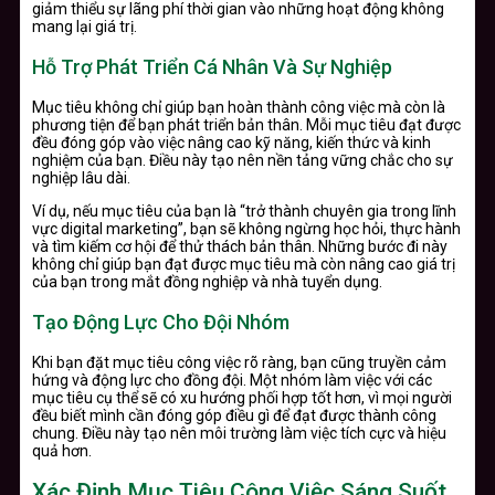
giảm thiểu sự lãng phí thời gian vào những hoạt động không
mang lại giá trị.
Hỗ Trợ Phát Triển Cá Nhân Và Sự Nghiệp
Mục tiêu không chỉ giúp bạn hoàn thành công việc mà còn là
phương tiện để bạn phát triển bản thân. Mỗi mục tiêu đạt được
đều đóng góp vào việc nâng cao kỹ năng, kiến thức và kinh
nghiệm của bạn. Điều này tạo nên nền tảng vững chắc cho sự
nghiệp lâu dài.
Ví dụ, nếu mục tiêu của bạn là “trở thành chuyên gia trong lĩnh
vực digital marketing”, bạn sẽ không ngừng học hỏi, thực hành
và tìm kiếm cơ hội để thử thách bản thân. Những bước đi này
không chỉ giúp bạn đạt được mục tiêu mà còn nâng cao giá trị
của bạn trong mắt đồng nghiệp và nhà tuyển dụng.
Tạo Động Lực Cho Đội Nhóm
Khi bạn đặt mục tiêu công việc rõ ràng, bạn cũng truyền cảm
hứng và động lực cho đồng đội. Một nhóm làm việc với các
mục tiêu cụ thể sẽ có xu hướng phối hợp tốt hơn, vì mọi người
đều biết mình cần đóng góp điều gì để đạt được thành công
chung. Điều này tạo nên môi trường làm việc tích cực và hiệu
quả hơn.
Xác Định Mục Tiêu Công Việc Sáng Suốt