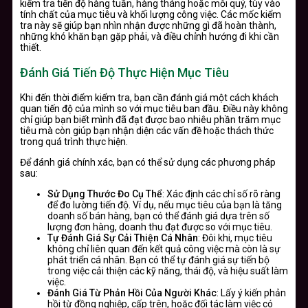
kiểm tra tiến độ hàng tuần, hàng tháng hoặc mỗi quý, tùy vào
tính chất của mục tiêu và khối lượng công việc. Các mốc kiểm
tra này sẽ giúp bạn nhìn nhận được những gì đã hoàn thành,
những khó khăn bạn gặp phải, và điều chỉnh hướng đi khi cần
thiết.
Đánh Giá Tiến Độ Thực Hiện Mục Tiêu
Khi đến thời điểm kiểm tra, bạn cần đánh giá một cách khách
quan tiến độ của mình so với mục tiêu ban đầu. Điều này không
chỉ giúp bạn biết mình đã đạt được bao nhiêu phần trăm mục
tiêu mà còn giúp bạn nhận diện các vấn đề hoặc thách thức
trong quá trình thực hiện.
Để đánh giá chính xác, bạn có thể sử dụng các phương pháp
sau:
Sử Dụng Thước Đo Cụ Thể
: Xác định các chỉ số rõ ràng
để đo lường tiến độ. Ví dụ, nếu mục tiêu của bạn là tăng
doanh số bán hàng, bạn có thể đánh giá dựa trên số
lượng đơn hàng, doanh thu đạt được so với mục tiêu.
Tự Đánh Giá Sự Cải Thiện Cá Nhân
: Đôi khi, mục tiêu
không chỉ liên quan đến kết quả công việc mà còn là sự
phát triển cá nhân. Bạn có thể tự đánh giá sự tiến bộ
trong việc cải thiện các kỹ năng, thái độ, và hiệu suất làm
việc.
Đánh Giá Từ Phản Hồi Của Người Khác
: Lấy ý kiến phản
hồi từ đồng nghiệp, cấp trên, hoặc đối tác làm việc có