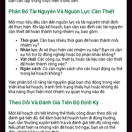
bạn cần tập trung thực hiện trước tiên.
Phân Bổ Tài Nguyên Và Nguồn Lực Cần Thiết
Mỗi mục tiêu đều cần đến nguồn lực và tài nguyên nhất định
để thực hiện. Khi lập kế hoạch, bạn cần xác định các tài nguyên
cần thiết để hoàn thành từng nhiệm vụ, bao gồm:
Thời gian
: Cần bao nhiêu thời gian để hoàn thành mỗi
nhiệm vụ?
Nhân lực
: Ai sẽ thực hiện các nhiệm vụ này? Bạn có cần
sự hỗ trợ từ đồng nghiệp hoặc bộ phận khác không?
Vật chất
: Các công cụ, thiết bị, hoặc tài liệu nào cần thiết
để hoàn thành công việc?
Ngân sách
: Có cần ngân sách cho các hoạt động cụ thể
trong kế hoạch không?
Việc phân bổ rõ ràng tài nguyên giúp bạn chủ động trong việc
triển khai kế hoạch, tránh tình trạng thiếu hụt hoặc không đủ
khả năng thực hiện một nhiệm vụ quan trọng nào đó.
Theo Dõi Và Đánh Giá Tiến Độ Định Kỳ
Một kế hoạch chi tiết không thể thiếu công đoạn theo dõi và
đánh giá tiến độ. Để đảm bảo kế hoạch luôn đi đúng hướng,
bạn cần thường xuyên kiểm tra và đánh giá tiến độ công việc.
Nếu phát hiện ra những vấn đề hoặc trở ngại, bạn sẽ có thể
điều chỉnh kế hoạch kịp thời.