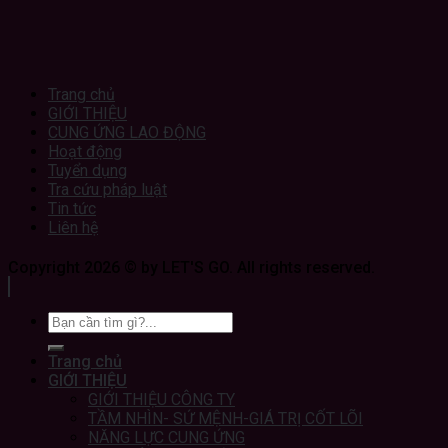
Trang chủ
GIỚI THIỆU
CUNG ỨNG LAO ĐỘNG
Hoạt động
Tuyển dụng
Tra cứu pháp luật
Tin tức
Liên hệ
Copyright 2026 © by LET'S GO. All rights reserved.
Trang chủ
GIỚI THIỆU
GIỚI THIỆU CÔNG TY
TẦM NHÌN- SỨ MỆNH-GIÁ TRỊ CỐT LÕI
NĂNG LỰC CUNG ỨNG