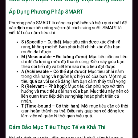
Áp Dụng Phương Pháp SMART
Phương pháp SMART là công cụ phổ biến và hiệu quả nhất để
xác định mục tiêu công việc một cách sáng suốt. SMART là
viết tắt của năm tiêu chí:
S (Specific – Cụ thể)
: Mục tiêu cần được xác định rõ
ràng, không mơ hồ. Bạn phải biết chính xác điều bạn
muốn đạt được.
M (Measurable – Đo lường được)
: Mục tiêu cần có tiêu
chí để đo lường mức độ thành công. Điều này giúp bạn
theo dõi tiến độ và biết khi nào mục tiêu đạt được.
A (Achievable – Có thể đạt được)
: Mục tiêu phải nằm
trong khả năng và nguồn lực hiện có của bạn. Một mục
tiêu quá xa vời sẽ dễ dàng làm bạn cảm thấy thất vọng.
R (Relevant – Phù hợp)
: Mục tiêu cần phù hợp với tình
huống và mục tiêu dài hạn của bạn. Mục tiêu này nên có
liên quan trực tiếp đến sự nghiệp hoặc phát triển cá
nhân.
T (Time-bound – Có thời hạn)
: Mỗi mục tiêu cần có thời
gian hoàn thành cụ thể. Điều này giúp bạn có động lực
làm việc và quản lý thời gian hiệu quả.
Đảm Bảo Mục Tiêu Thực Tế và Khả Thi