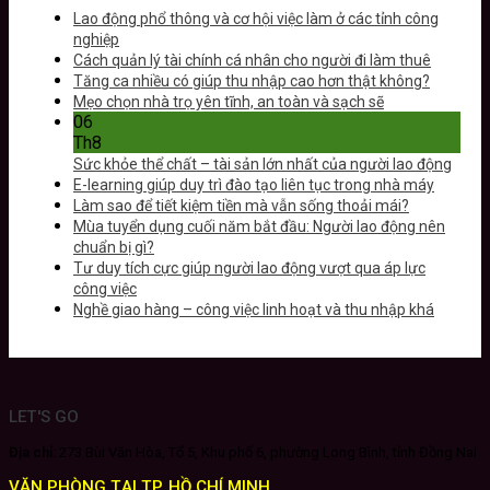
Lao động phổ thông và cơ hội việc làm ở các tỉnh công
nghiệp
Cách quản lý tài chính cá nhân cho người đi làm thuê
Tăng ca nhiều có giúp thu nhập cao hơn thật không?
Mẹo chọn nhà trọ yên tĩnh, an toàn và sạch sẽ
06
Th8
Sức khỏe thể chất – tài sản lớn nhất của người lao động
E-learning giúp duy trì đào tạo liên tục trong nhà máy
Làm sao để tiết kiệm tiền mà vẫn sống thoải mái?
Mùa tuyển dụng cuối năm bắt đầu: Người lao động nên
chuẩn bị gì?
Tư duy tích cực giúp người lao động vượt qua áp lực
công việc
Nghề giao hàng – công việc linh hoạt và thu nhập khá
LET'S GO
Địa chỉ:
273 Bùi Văn Hòa, Tổ 5, Khu phố 6, phường Long Bình, tỉnh Đồng Nai
VĂN PHÒNG TẠI TP. HỒ CHÍ MINH