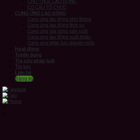
CHO THUÊ LAO ĐỘNG
CƠ CẤU TỔ CHỨC
CUNG ỨNG LAO ĐỘNG
Cung ứng lao động phổ thông
Cung ứng lao động thời vụ
Cung ứng gia công sản xuất
Cung ứng lao động xuất khẩu
Cung ứng nhân lực chuyên môn
Hoạt động
Tuyển dụng
Tra cứu pháp luật
Tin tức
Liên hệ
Đăng ký
x
x