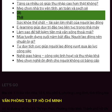
Tăng ca nhiều có giúp thu nhập cao hơn thật không?
Mẹo chọn nhà trọ yên tĩnh, an toàn và sạch sẽ
06
Th8
Sức khỏe thể chất – tài sản lớn nhất của người lao động
E-learning giúp duy trì đào tạo liên tục trong nhà máy
Làm sao để tiết kiệm tiền mà vẫn sống thoải mái?
Mùa tuyển dụng cuối năm bắt đầu: Người lao động nên
chuẩn bị gì?
Tư duy tích cực giúp người lao động vượt qua áp lực
công việc
Nghề giao hàng – công việc linh hoạt và thu nhập khá
Mẹo chọn nghề ổn định cho người không có bằng cấp
LET'S GO
Địa chỉ:
273 Bùi Văn Hòa, Tổ 5, Khu phố 6, phường Long Bình, tỉnh Đồng Nai
VĂN PHÒNG TẠI TP. HỒ CHÍ MINH
Số 40 đường 40 Khu Đô Thị Vạn Phúc, Phường Hiệp Bình, Thành phố Hồ Chí