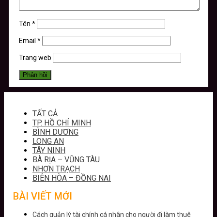
Tên
*
Email
*
Trang web
TẤT CẢ
TP. HỒ CHÍ MINH
BÌNH DƯƠNG
LONG AN
TÂY NINH
BÀ RỊA – VŨNG TÀU
NHƠN TRẠCH
BIÊN HÒA – ĐỒNG NAI
BÀI VIẾT MỚI
Cách quản lý tài chính cá nhân cho người đi làm thuê