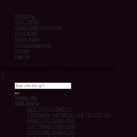
Trang chủ
GIỚI THIỆU
CUNG ỨNG LAO ĐỘNG
Hoạt động
Tuyển dụng
Tra cứu pháp luật
Tin tức
Liên hệ
Copyright 2026 © by LET'S GO. All rights reserved.
Trang chủ
GIỚI THIỆU
GIỚI THIỆU CÔNG TY
TẦM NHÌN- SỨ MỆNH-GIÁ TRỊ CỐT LÕI
NĂNG LỰC CUNG ỨNG
QUY TRÌNH CUNG ỨNG
CUNG ỨNG NHÂN LỰC