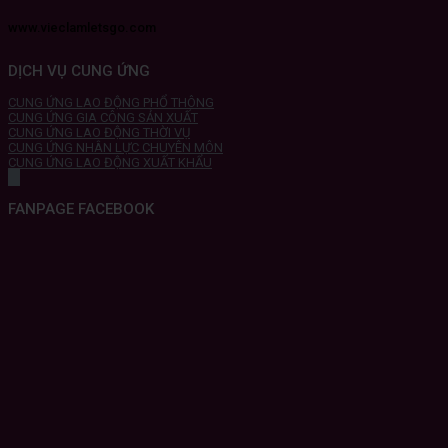
www.vieclamletsgo.com
DỊCH VỤ CUNG ỨNG
CUNG ỨNG LAO ĐỘNG PHỔ THÔNG
CUNG ỨNG GIA CÔNG SẢN XUẤT
CUNG ỨNG LAO ĐỘNG THỜI VỤ
CUNG ỨNG NHÂN LỰC CHUYÊN MÔN
CUNG ỨNG LAO ĐỘNG XUẤT KHẨU
FANPAGE FACEBOOK