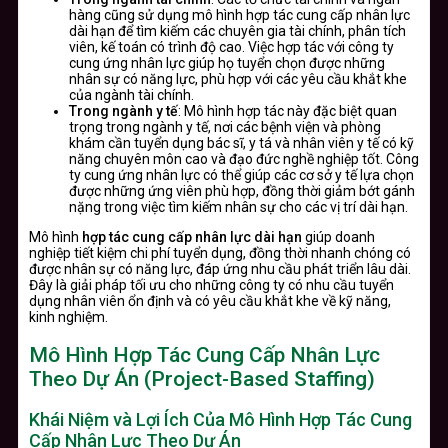
hàng cũng sử dụng mô hình hợp tác cung cấp nhân lực
dài hạn để tìm kiếm các chuyên gia tài chính, phân tích
viên, kế toán có trình độ cao. Việc hợp tác với công ty
cung ứng nhân lực giúp họ tuyển chọn được những
nhân sự có năng lực, phù hợp với các yêu cầu khắt khe
của ngành tài chính.
Trong ngành y tế
: Mô hình hợp tác này đặc biệt quan
trọng trong ngành y tế, nơi các bệnh viện và phòng
khám cần tuyển dụng bác sĩ, y tá và nhân viên y tế có kỹ
năng chuyên môn cao và đạo đức nghề nghiệp tốt. Công
ty cung ứng nhân lực có thể giúp các cơ sở y tế lựa chọn
được những ứng viên phù hợp, đồng thời giảm bớt gánh
nặng trong việc tìm kiếm nhân sự cho các vị trí dài hạn.
Mô hình
hợp tác cung cấp nhân lực dài hạn
giúp doanh
nghiệp tiết kiệm chi phí tuyển dụng, đồng thời nhanh chóng có
được nhân sự có năng lực, đáp ứng nhu cầu phát triển lâu dài.
Đây là giải pháp tối ưu cho những công ty có nhu cầu tuyển
dụng nhân viên ổn định và có yêu cầu khắt khe về kỹ năng,
kinh nghiệm.
Mô Hình Hợp Tác Cung Cấp Nhân Lực
Theo Dự Án (Project-Based Staffing)
Khái Niệm và Lợi Ích Của Mô Hình Hợp Tác Cung
Cấp Nhân Lực Theo Dự Án