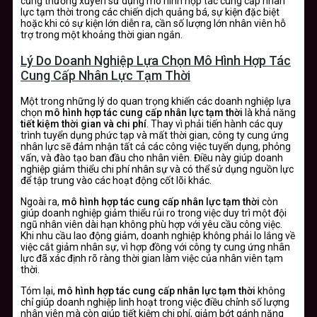
cũng thường xuyên sử dụng mô hình hợp tác cung cấp nhân
lực tạm thời trong các chiến dịch quảng bá, sự kiện đặc biệt
hoặc khi có sự kiện lớn diễn ra, cần số lượng lớn nhân viên hỗ
trợ trong một khoảng thời gian ngắn.
Lý Do Doanh Nghiệp Lựa Chọn Mô Hình Hợp Tác
Cung Cấp Nhân Lực Tạm Thời
Một trong những lý do quan trọng khiến các doanh nghiệp lựa
chọn
mô hình hợp tác cung cấp nhân lực tạm thời
là khả năng
tiết kiệm thời gian và chi phí
. Thay vì phải tiến hành các quy
trình tuyển dụng phức tạp và mất thời gian, công ty cung ứng
nhân lực sẽ đảm nhận tất cả các công việc tuyển dụng, phỏng
vấn, và đào tạo ban đầu cho nhân viên. Điều này giúp doanh
nghiệp giảm thiểu chi phí nhân sự và có thể sử dụng nguồn lực
để tập trung vào các hoạt động cốt lõi khác.
Ngoài ra,
mô hình hợp tác cung cấp nhân lực tạm thời
còn
giúp doanh nghiệp giảm thiểu rủi ro trong việc duy trì một đội
ngũ nhân viên dài hạn không phù hợp với yêu cầu công việc.
Khi nhu cầu lao động giảm, doanh nghiệp không phải lo lắng về
việc cắt giảm nhân sự, vì hợp đồng với công ty cung ứng nhân
lực đã xác định rõ ràng thời gian làm việc của nhân viên tạm
thời.
Tóm lại,
mô hình hợp tác cung cấp nhân lực tạm thời
không
chỉ giúp doanh nghiệp linh hoạt trong việc điều chỉnh số lượng
nhân viên mà còn giúp tiết kiệm chi phí, giảm bớt gánh nặng