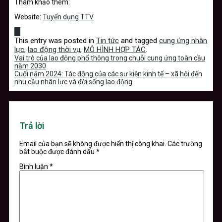
Tham khảo thêm:
Website:
Tuyển dụng TTV
This entry was posted in
Tin tức
and tagged
cung ứng nhân
lực
,
lao động thời vụ
,
MÔ HÌNH HỢP TÁC
.
Vai trò của lao động phổ thông trong chuỗi cung ứng toàn cầu
năm 2030
Cuối năm 2024: Tác động của các sự kiện kinh tế – xã hội đến
nhu cầu nhân lực và đời sống lao động
Trả lời
Email của bạn sẽ không được hiển thị công khai.
Các trường
bắt buộc được đánh dấu
*
Bình luận
*