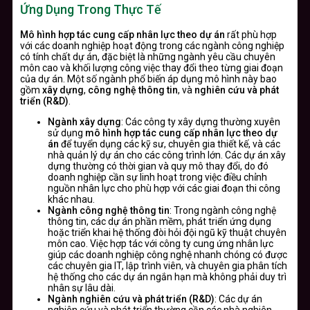
Ứng Dụng Trong Thực Tế
Mô hình hợp tác cung cấp nhân lực theo dự án
rất phù hợp
với các doanh nghiệp hoạt động trong các ngành công nghiệp
có tính chất dự án, đặc biệt là những ngành yêu cầu chuyên
môn cao và khối lượng công việc thay đổi theo từng giai đoạn
của dự án. Một số ngành phổ biến áp dụng mô hình này bao
gồm
xây dựng
,
công nghệ thông tin
, và
nghiên cứu và phát
triển (R&D)
.
Ngành xây dựng
: Các công ty xây dựng thường xuyên
sử dụng
mô hình hợp tác cung cấp nhân lực theo dự
án
để tuyển dụng các kỹ sư, chuyên gia thiết kế, và các
nhà quản lý dự án cho các công trình lớn. Các dự án xây
dựng thường có thời gian và quy mô thay đổi, do đó
doanh nghiệp cần sự linh hoạt trong việc điều chỉnh
nguồn nhân lực cho phù hợp với các giai đoạn thi công
khác nhau.
Ngành công nghệ thông tin
: Trong ngành công nghệ
thông tin, các dự án phần mềm, phát triển ứng dụng
hoặc triển khai hệ thống đòi hỏi đội ngũ kỹ thuật chuyên
môn cao. Việc hợp tác với công ty cung ứng nhân lực
giúp các doanh nghiệp công nghệ nhanh chóng có được
các chuyên gia IT, lập trình viên, và chuyên gia phân tích
hệ thống cho các dự án ngắn hạn mà không phải duy trì
nhân sự lâu dài.
Ngành nghiên cứu và phát triển (R&D)
: Các dự án
nghiên cứu và phát triển thường cần các nhà nghiên