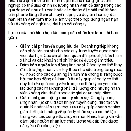
nhân lực tạm thời
là tính linh hoạt mà nó mang lại. Doanh
nghiệp có thể điều chỉnh số lượng nhân viên dễ dàng trong các
giai đoạn có nhu cầu cao hoặc các dự án đặc biệt mà không
cần phải lo lắng về chi phí tuyển dụng và duy trì nhân sự dài
hạn. Nhân viên tạm thời sẽ làm việc theo hợp đồng ngắn hạn
và sẽ không có nghĩa vụ dài hạn với công ty.
Lợi ích của
mô hình hợp tác cung cấp nhân lực tạm thời
bao
gồm:
Giảm chi phí tuyển dụng lâu dài
: Doanh nghiệp không
cần phải tốn chi phí cho các quy trình tuyển dụng nhân
viên dài hạn. Các chi phí liên quan đến phúc lợi, bảo hiểm
xã hội và các khoản chi phí khác sẽ được giảm thiểu.
Đảm bảo nguồn lao động linh hoạt
: Công ty có thể thay
đổi số lượng nhân viên tùy theo nhu cầu trong từng mùa
vụ, hoặc cho các dự án ngắn hạn mà không bị ràng buộc
bởi các hợp đồng dài hạn. Điều này giúp công ty có thể
duy trì hiệu quả công việc trong các thời kỳ có yêu cầu
lao động cao mà không phải trả lương cho những nhân
viên không cần thiết trong các giai đoạn thấp điểm.
Giảm bớt gánh nặng quản lý nhân sự
: Công ty cung
ứng nhân lực chịu trách nhiệm tuyển dụng, đào tạo và
quản lý nhân viên tạm thời. Điều này giúp doanh nghiệp
giảm bớt gánh nặng về quản lý nhân sự và có thể tập
trung vào các công việc chuyên môn khác, trong khi vẫn
đảm bảo nguồn nhân lực chất lượng và đáp ứng được
các yêu cầu công việc.