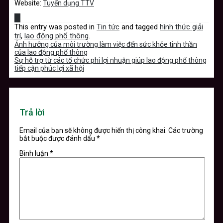
Website:
Tuyển dụng TTV
This entry was posted in
Tin tức
and tagged
hình thức giải
trí
,
lao động phổ thông
.
Ảnh hưởng của môi trường làm việc đến sức khỏe tinh thần
của lao động phổ thông
Sự hỗ trợ từ các tổ chức phi lợi nhuận giúp lao động phổ thông
tiếp cận phúc lợi xã hội
Trả lời
Email của bạn sẽ không được hiển thị công khai.
Các trường
bắt buộc được đánh dấu
*
Bình luận
*