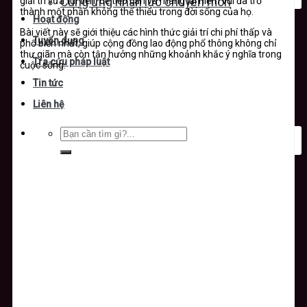
giải trí vừa túi tiền, dễ tiếp cận và mang lại niềm vui đã trở
Cung ứng nhân lực chuyên môn
thành một phần không thể thiếu trong đời sống của họ.
Hoạt động
Bài viết này sẽ giới thiệu các hình thức giải trí chi phí thấp và
Tuyển dụng
phổ biến nhất, giúp cộng đồng lao động phổ thông không chỉ
thư giãn mà còn tận hưởng những khoảnh khắc ý nghĩa trong
Tra cứu pháp luật
cuộc sống.
Tin tức
Liên hệ