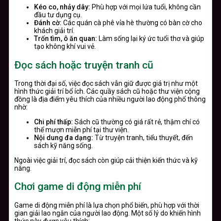
Kéo co, nhảy dây:
Phù hợp với mọi lứa tuổi, không cần
đầu tư dụng cụ.
Đánh cờ:
Các quán cà phê vỉa hè thường có bàn cờ cho
khách giải trí.
Trốn tìm, ô ăn quan:
Làm sống lại ký ức tuổi thơ và giúp
tạo không khí vui vẻ.
Đọc sách hoặc truyện tranh cũ
Trong thời đại số, việc đọc sách vẫn giữ được giá trị như một
hình thức giải trí bổ ích. Các quầy sách cũ hoặc thư viện cộng
đồng là địa điểm yêu thích của nhiều người lao động phổ thông
nhờ:
Chi phí thấp:
Sách cũ thường có giá rất rẻ, thậm chí có
thể mượn miễn phí tại thư viện.
Nội dung đa dạng:
Từ truyện tranh, tiểu thuyết, đến
sách kỹ năng sống.
Ngoài việc giải trí, đọc sách còn giúp cải thiện kiến thức và kỹ
năng.
Chơi game di động miễn phí
Game di động miễn phí là lựa chọn phổ biến, phù hợp với thời
gian giải lao ngắn của người lao động. Một số lý do khiến hình
thức này được yêu thích: