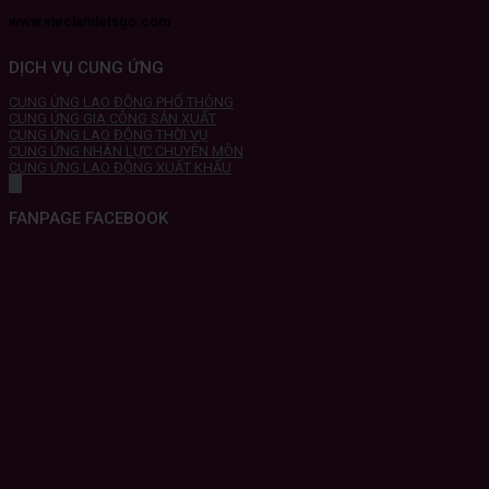
www.vieclamletsgo.com
DỊCH VỤ CUNG ỨNG
CUNG ỨNG LAO ĐỘNG PHỔ THÔNG
CUNG ỨNG GIA CÔNG SẢN XUẤT
CUNG ỨNG LAO ĐỘNG THỜI VỤ
CUNG ỨNG NHÂN LỰC CHUYÊN MÔN
CUNG ỨNG LAO ĐỘNG XUẤT KHẨU
FANPAGE FACEBOOK