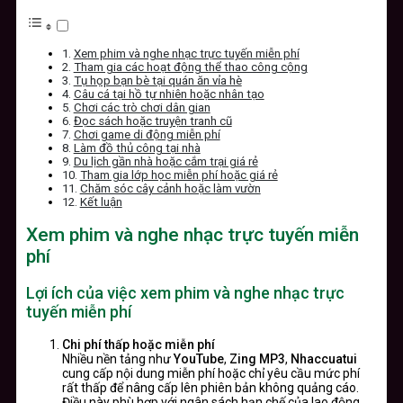
Xem phim và nghe nhạc trực tuyến miễn phí
Tham gia các hoạt động thể thao công cộng
Tụ họp bạn bè tại quán ăn vỉa hè
Câu cá tại hồ tự nhiên hoặc nhân tạo
Chơi các trò chơi dân gian
Đọc sách hoặc truyện tranh cũ
Chơi game di động miễn phí
Làm đồ thủ công tại nhà
Du lịch gần nhà hoặc cắm trại giá rẻ
Tham gia lớp học miễn phí hoặc giá rẻ
Chăm sóc cây cảnh hoặc làm vườn
Kết luận
Xem phim và nghe nhạc trực tuyến miễn
phí
Lợi ích của việc xem phim và nghe nhạc trực
tuyến miễn phí
Chi phí thấp hoặc miễn phí
Nhiều nền tảng như
YouTube
,
Zing MP3
,
Nhaccuatui
cung cấp nội dung miễn phí hoặc chỉ yêu cầu mức phí
rất thấp để nâng cấp lên phiên bản không quảng cáo.
Điều này phù hợp với ngân sách hạn chế của lao động