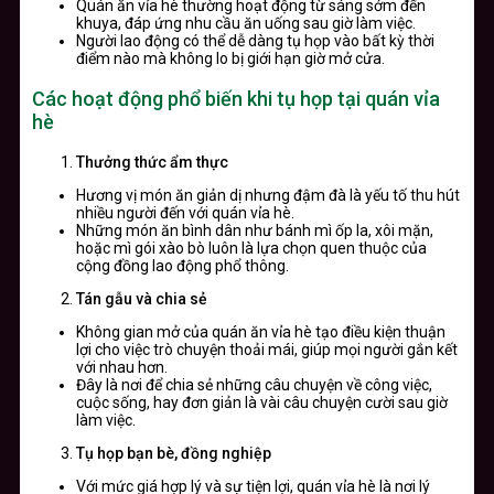
Quán ăn vỉa hè thường hoạt động từ sáng sớm đến
khuya, đáp ứng nhu cầu ăn uống sau giờ làm việc.
Người lao động có thể dễ dàng tụ họp vào bất kỳ thời
điểm nào mà không lo bị giới hạn giờ mở cửa.
Các hoạt động phổ biến khi tụ họp tại quán vỉa
hè
Thưởng thức ẩm thực
Hương vị món ăn giản dị nhưng đậm đà là yếu tố thu hút
nhiều người đến với quán vỉa hè.
Những món ăn bình dân như bánh mì ốp la, xôi mặn,
hoặc mì gói xào bò luôn là lựa chọn quen thuộc của
cộng đồng lao động phổ thông.
Tán gẫu và chia sẻ
Không gian mở của quán ăn vỉa hè tạo điều kiện thuận
lợi cho việc trò chuyện thoải mái, giúp mọi người gắn kết
với nhau hơn.
Đây là nơi để chia sẻ những câu chuyện về công việc,
cuộc sống, hay đơn giản là vài câu chuyện cười sau giờ
làm việc.
Tụ họp bạn bè, đồng nghiệp
Với mức giá hợp lý và sự tiện lợi, quán vỉa hè là nơi lý