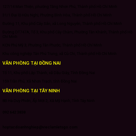
127/14 Man Thiện, phường Tăng Nhơn Phú, Thành phố Hồ Chí Minh
31/1 Đại lộ Hữu Nghị, Phường Bình Hòa, Thành phố Hồ Chí Minh
Đường 11, Khu phố Cây Sắn, xã Long Nguyên, Thành phố Hồ Chí Minh
Đường DT747A, Tổ 3, Khu phố Cây Chàm, Phường Tân Khánh, Thành phố Hồ
Chí Minh
KCN Phú Mỹ 3, Phường Tân Phước, Thành phố Hồ Chí Minh
Khu công nghiệp Tân Phú Trung, xã Củ Chi, Thành phố Hồ Chí Minh
VĂN PHÒNG TẠI ĐỒNG NAI
Tổ 11, Khu phố Lập Thành, xã Dầu Giây, Tỉnh Đồng Nai
159 Trần Phú, Xã Nhơn Trạch, tỉnh Đồng Nai
VĂN PHÒNG TẠI TÂY NINH
8B Hà Duy Phiên, Ấp Mới 2, Xã Mỹ Hạnh, Tỉnh Tây Ninh
092 642 3838
hoptacdoanhnghiep@vieclamletsgo.com