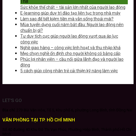
Th8
Sức khỏe thể chất – tài sản lớn nhất của người lao động
E-learning giúp duy trì đào tạo liên tục trong nhà máy
Làm sao để tiết kiệm tiền mà vẫn sống thoải mái?
Mùa tuyển dụng cuối năm bắt đầu: Người lao động nên
chuẩn bị gì?
Tư duy tích cực giúp người lao động vượt qua áp lực
công việc
Nghề giao hàng – công việc linh hoạt và thu nhập khá
Mẹo chọn nghề ổn định cho người không có bằng cấp
Phúc lợi nhân viên – cầu nối giữa lãnh đạo và người lao
động
5 cách giúp công nhân trẻ cải thiện kỹ năng làm việc
LET'S GO
Địa chỉ:
273 Bùi Văn Hòa, Tổ 5, Khu phố 6, phường Long Bình, tỉnh Đồng Nai
VĂN PHÒNG TẠI TP. HỒ CHÍ MINH
Số 40 đường 40 Khu Đô Thị Vạn Phúc, Phường Hiệp Bình, Thành phố Hồ Chí
Minh