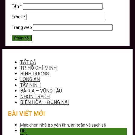
Tên
*
Email
*
Trang web
TẤT CẢ
TP. HỒ CHÍ MINH
BÌNH DƯƠNG
LONG AN
TÂY NINH
BÀ RỊA – VŨNG TÀU
NHƠN TRẠCH
BIÊN HÒA – ĐỒNG NAI
BÀI VIẾT MỚI
Mẹo chọn nhà trọ yên tĩnh, an toàn và sạch sẽ
06