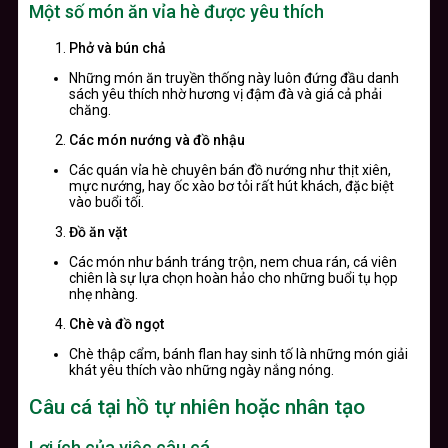
Một số món ăn vỉa hè được yêu thích
Phở và bún chả
Những món ăn truyền thống này luôn đứng đầu danh
sách yêu thích nhờ hương vị đậm đà và giá cả phải
chăng.
Các món nướng và đồ nhậu
Các quán vỉa hè chuyên bán đồ nướng như thịt xiên,
mực nướng, hay ốc xào bơ tỏi rất hút khách, đặc biệt
vào buổi tối.
Đồ ăn vặt
Các món như bánh tráng trộn, nem chua rán, cá viên
chiên là sự lựa chọn hoàn hảo cho những buổi tụ họp
nhẹ nhàng.
Chè và đồ ngọt
Chè thập cẩm, bánh flan hay sinh tố là những món giải
khát yêu thích vào những ngày nắng nóng.
Câu cá tại hồ tự nhiên hoặc nhân tạo
Lợi ích của việc câu cá