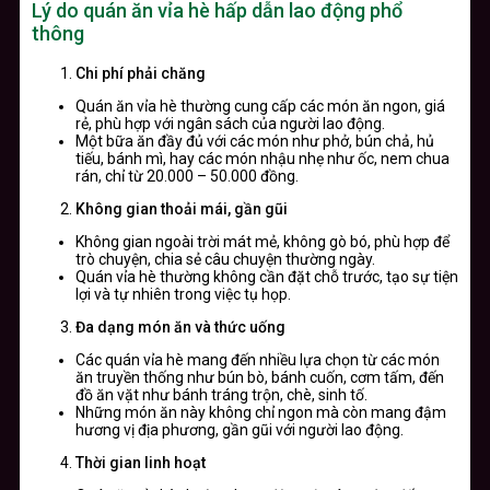
Lý do quán ăn vỉa hè hấp dẫn lao động phổ
thông
Chi phí phải chăng
Quán ăn vỉa hè thường cung cấp các món ăn ngon, giá
rẻ, phù hợp với ngân sách của người lao động.
Một bữa ăn đầy đủ với các món như phở, bún chả, hủ
tiếu, bánh mì, hay các món nhậu nhẹ như ốc, nem chua
rán, chỉ từ 20.000 – 50.000 đồng.
Không gian thoải mái, gần gũi
Không gian ngoài trời mát mẻ, không gò bó, phù hợp để
trò chuyện, chia sẻ câu chuyện thường ngày.
Quán vỉa hè thường không cần đặt chỗ trước, tạo sự tiện
lợi và tự nhiên trong việc tụ họp.
Đa dạng món ăn và thức uống
Các quán vỉa hè mang đến nhiều lựa chọn từ các món
ăn truyền thống như bún bò, bánh cuốn, cơm tấm, đến
đồ ăn vặt như bánh tráng trộn, chè, sinh tố.
Những món ăn này không chỉ ngon mà còn mang đậm
hương vị địa phương, gần gũi với người lao động.
Thời gian linh hoạt