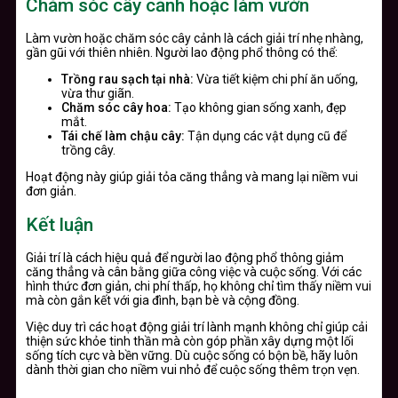
Chăm sóc cây cảnh hoặc làm vườn
Làm vườn hoặc chăm sóc cây cảnh là cách giải trí nhẹ nhàng,
gần gũi với thiên nhiên. Người lao động phổ thông có thể:
Trồng rau sạch tại nhà:
Vừa tiết kiệm chi phí ăn uống,
vừa thư giãn.
Chăm sóc cây hoa:
Tạo không gian sống xanh, đẹp
mắt.
Tái chế làm chậu cây:
Tận dụng các vật dụng cũ để
trồng cây.
Hoạt động này giúp giải tỏa căng thẳng và mang lại niềm vui
đơn giản.
Kết luận
Giải trí là cách hiệu quả để người lao động phổ thông giảm
căng thẳng và cân bằng giữa công việc và cuộc sống. Với các
hình thức đơn giản, chi phí thấp, họ không chỉ tìm thấy niềm vui
mà còn gắn kết với gia đình, bạn bè và cộng đồng.
Việc duy trì các hoạt động giải trí lành mạnh không chỉ giúp cải
thiện sức khỏe tinh thần mà còn góp phần xây dựng một lối
sống tích cực và bền vững. Dù cuộc sống có bộn bề, hãy luôn
dành thời gian cho niềm vui nhỏ để cuộc sống thêm trọn vẹn.