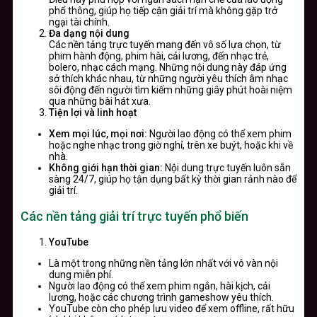
phổ thông, giúp họ tiếp cận giải trí mà không gặp trở
ngại tài chính.
Đa dạng nội dung
Các nền tảng trực tuyến mang đến vô số lựa chọn, từ
phim hành động, phim hài, cải lương, đến nhạc trẻ,
bolero, nhạc cách mạng. Những nội dung này đáp ứng
sở thích khác nhau, từ những người yêu thích âm nhạc
sôi động đến người tìm kiếm những giây phút hoài niệm
qua những bài hát xưa.
Tiện lợi và linh hoạt
Xem mọi lúc, mọi nơi:
Người lao động có thể xem phim
hoặc nghe nhạc trong giờ nghỉ, trên xe buýt, hoặc khi về
nhà.
Không giới hạn thời gian:
Nội dung trực tuyến luôn sẵn
sàng 24/7, giúp họ tận dụng bất kỳ thời gian rảnh nào để
giải trí.
Các nền tảng giải trí trực tuyến phổ biến
YouTube
Là một trong những nền tảng lớn nhất với vô vàn nội
dung miễn phí.
Người lao động có thể xem phim ngắn, hài kịch, cải
lương, hoặc các chương trình gameshow yêu thích.
YouTube còn cho phép lưu video để xem offline, rất hữu