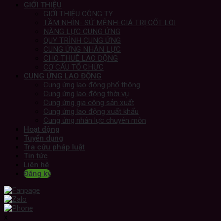
GIỚI THIỆU
GIỚI THIỆU CÔNG TY
TẦM NHÌN- SỨ MỆNH-GIÁ TRỊ CỐT LÕI
NĂNG LỰC CUNG ỨNG
QUY TRÌNH CUNG ỨNG
CUNG ỨNG NHÂN LỰC
CHO THUÊ LAO ĐỘNG
CƠ CẤU TỔ CHỨC
CUNG ỨNG LAO ĐỘNG
Cung ứng lao động phổ thông
Cung ứng lao động thời vụ
Cung ứng gia công sản xuất
Cung ứng lao động xuất khẩu
Cung ứng nhân lực chuyên môn
Hoạt động
Tuyển dụng
Tra cứu pháp luật
Tin tức
Liên hệ
Đăng ký
x