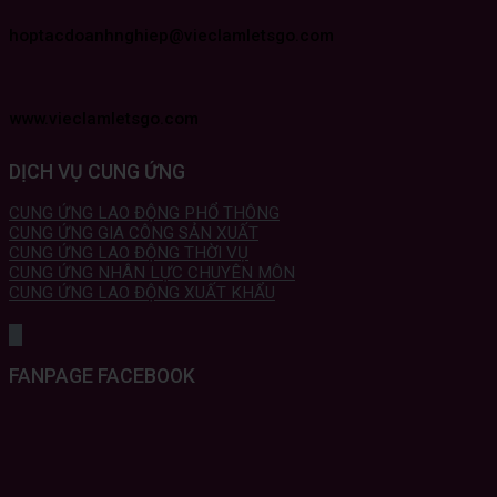
hoptacdoanhnghiep@vieclamletsgo.com
www.vieclamletsgo.com
DỊCH VỤ CUNG ỨNG
CUNG ỨNG LAO ĐỘNG PHỔ THÔNG
CUNG ỨNG GIA CÔNG SẢN XUẤT
CUNG ỨNG LAO ĐỘNG THỜI VỤ
CUNG ỨNG NHÂN LỰC CHUYÊN MÔN
CUNG ỨNG LAO ĐỘNG XUẤT KHẨU
FANPAGE FACEBOOK