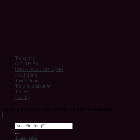
Trang chủ
GIỚI THIỆU
CUNG ỨNG LAO ĐỘNG
Hoạt động
Tuyển dụng
Tra cứu pháp luật
Tin tức
Liên hệ
Copyright 2026 © by LET'S GO. All rights reserved.
Trang chủ