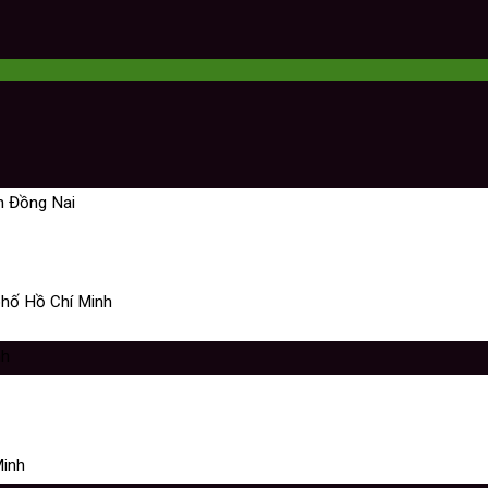
h Đồng Nai
phố Hồ Chí Minh
nh
Minh