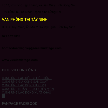
Tổ 11, Khu phố Lập Thành, xã Dầu Giây, Tỉnh Đồng Nai
159 Trần Phú, Xã Nhơn Trạch, tỉnh Đồng Nai
VĂN PHÒNG TẠI TÂY NINH
8B Hà Duy Phiên, Ấp Mới 2, Xã Mỹ Hạnh, Tỉnh Tây Ninh
092 642 3838
hoptacdoanhnghiep@vieclamletsgo.com
www.vieclamletsgo.com
DỊCH VỤ CUNG ỨNG
CUNG ỨNG LAO ĐỘNG PHỔ THÔNG
CUNG ỨNG GIA CÔNG SẢN XUẤT
CUNG ỨNG LAO ĐỘNG THỜI VỤ
CUNG ỨNG NHÂN LỰC CHUYÊN MÔN
CUNG ỨNG LAO ĐỘNG XUẤT KHẨU
FANPAGE FACEBOOK