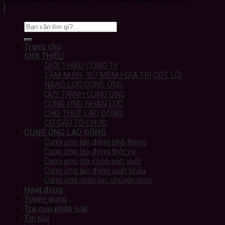
Trang chủ
GIỚI THIỆU
GIỚI THIỆU CÔNG TY
TẦM NHÌN- SỨ MỆNH-GIÁ TRỊ CỐT LÕI
NĂNG LỰC CUNG ỨNG
QUY TRÌNH CUNG ỨNG
CUNG ỨNG NHÂN LỰC
CHO THUÊ LAO ĐỘNG
CƠ CẤU TỔ CHỨC
CUNG ỨNG LAO ĐỘNG
Cung ứng lao động phổ thông
Cung ứng lao động thời vụ
Cung ứng gia công sản xuất
Cung ứng lao động xuất khẩu
Cung ứng nhân lực chuyên môn
Hoạt động
Tuyển dụng
Tra cứu pháp luật
Tin tức