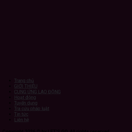
Trang chủ
GIỚI THIỆU
CUNG ỨNG LAO ĐỘNG
Hoạt động
Tuyển dụng
Tra cứu pháp luật
Tin tức
Liên hệ
Copyright 2026 © by LET'S GO. All rights reserved.