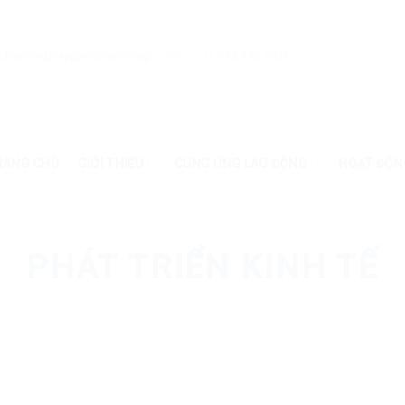
cdoanhnghiep@vieclamletsgo.com
092 642 3838
RANG CHỦ
GIỚI THIỆU
CUNG ỨNG LAO ĐỘNG
HOẠT ĐỘN
PHÁT TRIỂN KINH TẾ