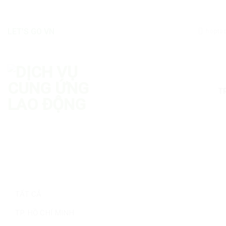
Skip
to
content
LET'S GO VN
hopta
T
TẤT CẢ
TP. HỒ CHÍ MINH