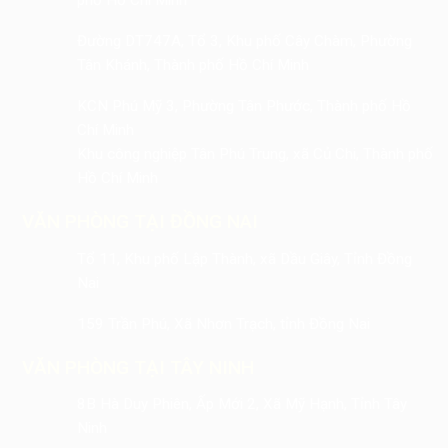
phố Hồ Chí Minh
Đường DT747A, Tổ 3, Khu phố Cây Chàm, Phường
Tân Khánh, Thành phố Hồ Chí Minh
KCN Phú Mỹ 3, Phường Tân Phước, Thành phố Hồ
Chí Minh
Khu công nghiệp Tân Phú Trung, xã Củ Chi, Thành phố
Hồ Chí Minh
VĂN PHÒNG TẠI ĐỒNG NAI
Tổ 11, Khu phố Lập Thành, xã Dầu Giây, Tỉnh Đồng
Nai
159 Trần Phú, Xã Nhơn Trạch, tỉnh Đồng Nai
VĂN PHÒNG TẠI TÂY NINH
8B Hà Duy Phiên, Ấp Mới 2, Xã Mỹ Hạnh, Tỉnh Tây
Ninh