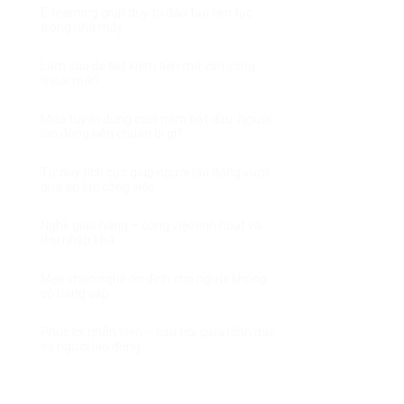
E-learning giúp duy trì đào tạo liên tục
trong nhà máy
Làm sao để tiết kiệm tiền mà vẫn sống
thoải mái?
Mùa tuyển dụng cuối năm bắt đầu: Người
lao động nên chuẩn bị gì?
Tư duy tích cực giúp người lao động vượt
qua áp lực công việc
Nghề giao hàng – công việc linh hoạt và
thu nhập khá
Mẹo chọn nghề ổn định cho người không
có bằng cấp
Phúc lợi nhân viên – cầu nối giữa lãnh đạo
và người lao động