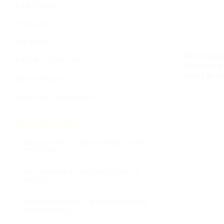
BÌNH DƯƠNG
LONG AN
TÂY NINH
Vai trò của
BÀ RỊA – VŨNG TÀU
trong việc ph
miền Tây N
NHƠN TRẠCH
BIÊN HÒA – ĐỒNG NAI
BÀI VIẾT MỚI
Tăng ca nhiều có giúp thu nhập cao hơn
thật không?
Mẹo chọn nhà trọ yên tĩnh, an toàn và
sạch sẽ
Sức khỏe thể chất – tài sản lớn nhất của
người lao động