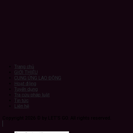
Trang chủ
GIỚI THIỆU
CUNG ỨNG LAO ĐỘNG
Hoạt động
Tuyển dụng
Tra cứu pháp luật
Tin tức
Liên hệ
Copyright 2026 © by LET'S GO. All rights reserved.