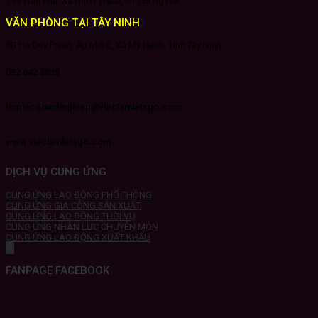
159 Trần Phú, Xã Nhơn Trạch, tỉnh Đồng Nai
VĂN PHÒNG TẠI TÂY NINH
8B Hà Duy Phiên, Ấp Mới 2, Xã Mỹ Hạnh, Tỉnh Tây Ninh
092 642 3838
hoptacdoanhnghiep@vieclamletsgo.com
www.vieclamletsgo.com
DỊCH VỤ CUNG ỨNG
CUNG ỨNG LAO ĐỘNG PHỔ THÔNG
CUNG ỨNG GIA CÔNG SẢN XUẤT
CUNG ỨNG LAO ĐỘNG THỜI VỤ
CUNG ỨNG NHÂN LỰC CHUYÊN MÔN
CUNG ỨNG LAO ĐỘNG XUẤT KHẨU
FANPAGE FACEBOOK