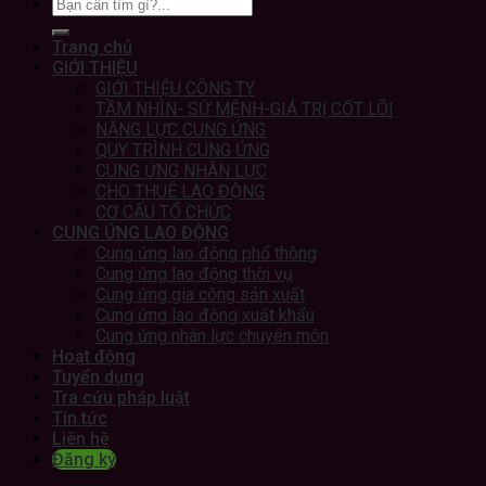
Trang chủ
GIỚI THIỆU
GIỚI THIỆU CÔNG TY
TẦM NHÌN- SỨ MỆNH-GIÁ TRỊ CỐT LÕI
NĂNG LỰC CUNG ỨNG
QUY TRÌNH CUNG ỨNG
CUNG ỨNG NHÂN LỰC
CHO THUÊ LAO ĐỘNG
CƠ CẤU TỔ CHỨC
CUNG ỨNG LAO ĐỘNG
Cung ứng lao động phổ thông
Cung ứng lao động thời vụ
Cung ứng gia công sản xuất
Cung ứng lao động xuất khẩu
Cung ứng nhân lực chuyên môn
Hoạt động
Tuyển dụng
Tra cứu pháp luật
Tin tức
Liên hệ
Đăng ký