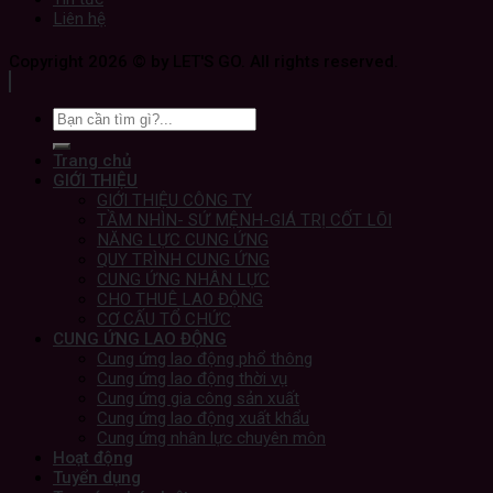
Liên hệ
Copyright 2026 © by LET'S GO. All rights reserved.
Trang chủ
GIỚI THIỆU
GIỚI THIỆU CÔNG TY
TẦM NHÌN- SỨ MỆNH-GIÁ TRỊ CỐT LÕI
NĂNG LỰC CUNG ỨNG
QUY TRÌNH CUNG ỨNG
CUNG ỨNG NHÂN LỰC
CHO THUÊ LAO ĐỘNG
CƠ CẤU TỔ CHỨC
CUNG ỨNG LAO ĐỘNG
Cung ứng lao động phổ thông
Cung ứng lao động thời vụ
Cung ứng gia công sản xuất
Cung ứng lao động xuất khẩu
Cung ứng nhân lực chuyên môn
Hoạt động
Tuyển dụng