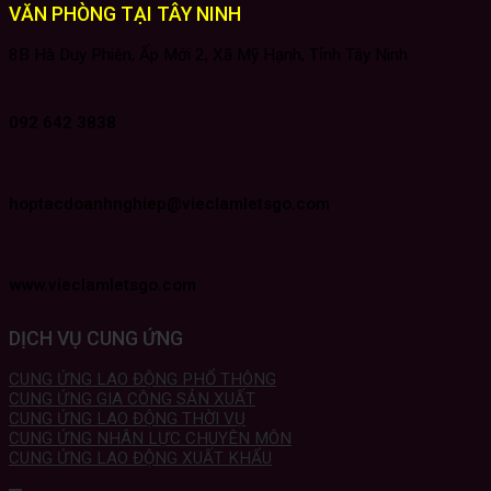
VĂN PHÒNG TẠI TÂY NINH
8B Hà Duy Phiên, Ấp Mới 2, Xã Mỹ Hạnh, Tỉnh Tây Ninh
092 642 3838
hoptacdoanhnghiep@vieclamletsgo.com
www.vieclamletsgo.com
DỊCH VỤ CUNG ỨNG
CUNG ỨNG LAO ĐỘNG PHỔ THÔNG
CUNG ỨNG GIA CÔNG SẢN XUẤT
CUNG ỨNG LAO ĐỘNG THỜI VỤ
CUNG ỨNG NHÂN LỰC CHUYÊN MÔN
CUNG ỨNG LAO ĐỘNG XUẤT KHẨU