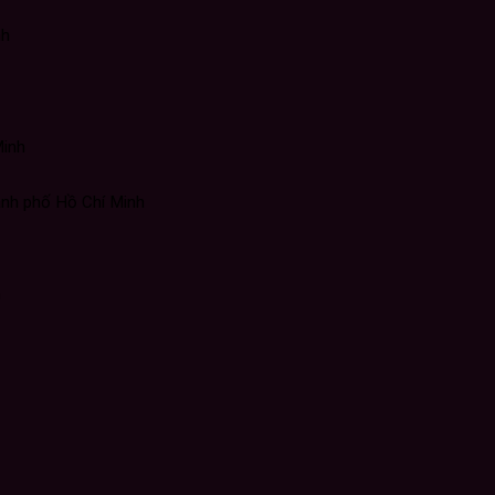
nh
Minh
nh phố Hồ Chí Minh
h